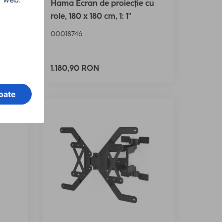
Hama Ecran de proiecţie cu
5
role, 180 x 180 cm, 1: 1"
00018746
1.180,90 RON