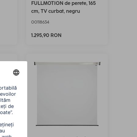
FULLMOTION de perete, 165
cm, TV curbat, negru
00118634
1.295,90 RON