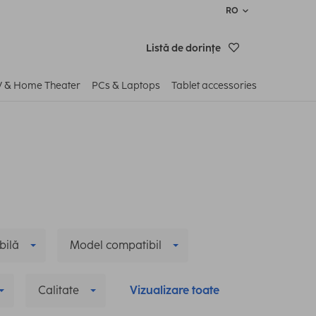
RO
Listă de dorinţe
V & Home Theater
PCs & Laptops
Tablet accessories
bilă
Model compatibil
Calitate
Vizualizare toate