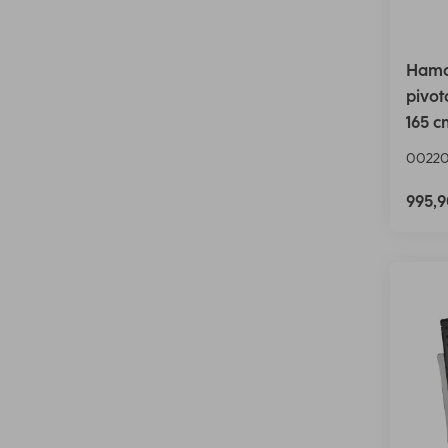
Hama 
pivota
165 c
0022
995,