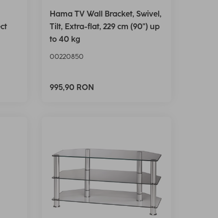
Hama TV Wall Bracket, Swivel,
ct
Tilt, Extra-flat, 229 cm (90") up
to 40 kg
00220850
995,90 RON