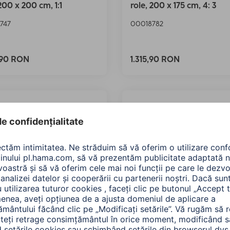
 200 x 200 cm, 1:1
role, 200 x 175 cm, 4: 3
747
00018782
,90 RON
1.315,90 RON