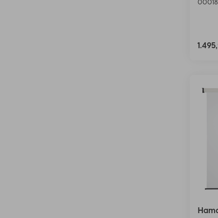
00018
1.49
Hama 