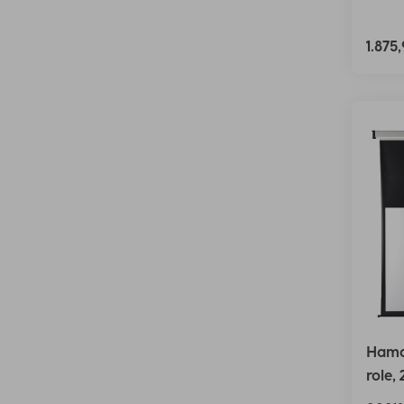
1.875
Hama 
role,