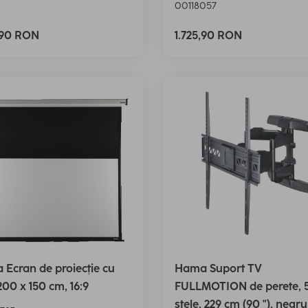
00118057
,90 RON
1.725,90 RON
Ecran de proiecție cu
Hama Suport TV
 200 x 150 cm, 16:9
FULLMOTION de perete, 
stele, 229 cm (90 "), negru