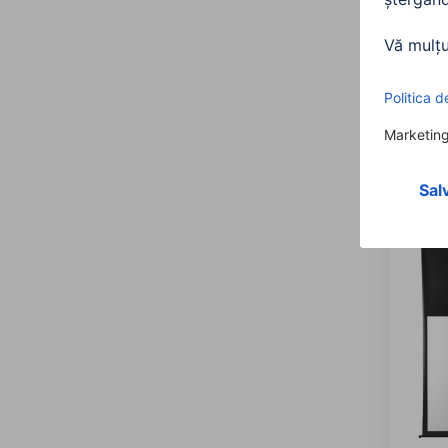
Hama 
raftur
00108
1.25