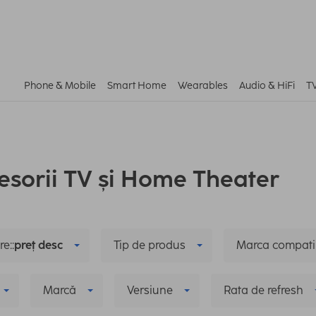
Phone & Mobile
Smart Home
Wearables
Audio & HiFi
T
esorii TV și Home Theater
e::
preț desc
Tip de produs
Marca compati
Marcă
Versiune
Rata de refresh