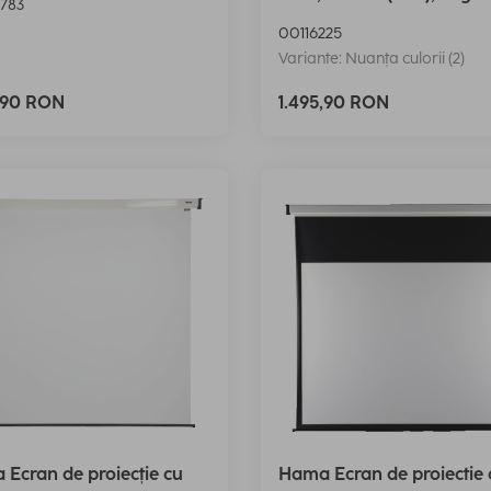
783
00116225
Variante: Nuanța culorii (2)
5,90 RON
1.495,90 RON
Ecran de proiecție cu
Hama Ecran de proiectie 