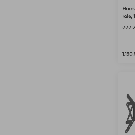
Hama 
role, 
00018
1.150