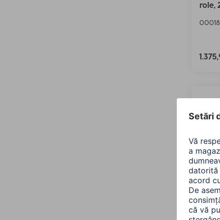
role,
00018
1.375