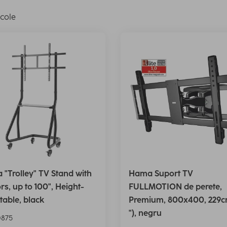
icole
"Trolley" TV Stand with
Hama Suport TV
rs, up to 100", Height-
FULLMOTION de perete,
table, black
Premium, 800x400, 229c
"), negru
875