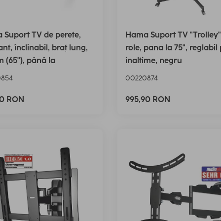
Suport TV de perete,
Hama Suport TV "Trolley"
nt, înclinabil, braț lung,
role, pana la 75", reglabil
m (65"), până la
inaltime, negru
0854
00220874
90 RON
995,90 RON