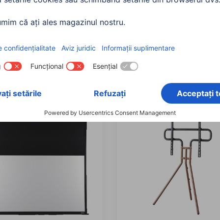
Stand TV, 1,160 mm, 2
Hama Suport TV
i, negru.
FULLMOTION de perete, 
stele, 178 cm (70 "), negru
764
00108757
0,90 RON
1.225,90 RON