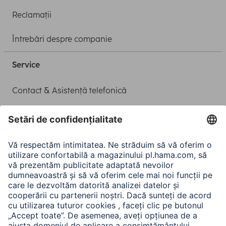
Reclamații
Întrebări despre companie
Service
Contact & Asistență telefonică
Drivere și instrucțiuni de operare
Adaptor-Service pentru alimentarea Notebook-ului
A.N.P.C.
A.N.P.C. SAL
Companie