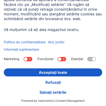
Istoria companiei
Hama Mondial
Press
Sustainability
Business-Portal
Alege ţara
Imprima
Confidențialitate și securitate
Condiții de garanție
Declarație de accesibilitate