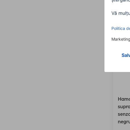
250,
Hama
supra
senzo
negr