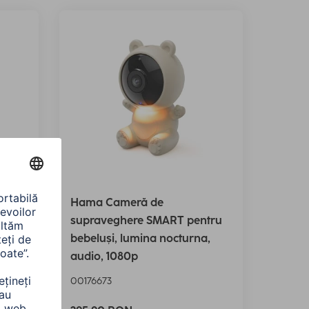
ED
Hama Cameră de
al /
supraveghere SMART pentru
bebeluși, lumina nocturna,
audio, 1080p
00176673