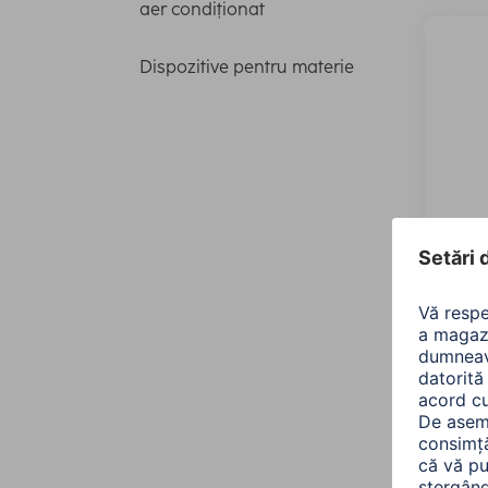
aer condiționat
Dispozitive pentru materie
Hama
WIFI „
aplic
00176