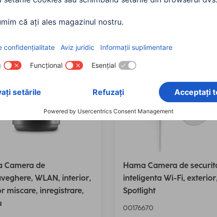
90 RON
250,90 RON
 Camera de
Hama Camera de securit
veghere, WLAN, interior,
inteligenta Wi-Fi, exterior
r miscare, inregistrare,
Spotlight
u
00176670