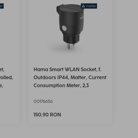
t,
Hama Smart WLAN Socket, f.
olled,
Outdoors IP44, Matter, Current
e,
Consumption Meter, 2,3
00176656
150,90 RON