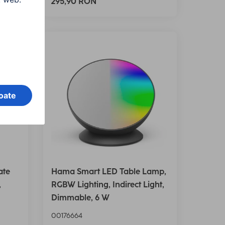
295,90 RON
ate
Hama Smart LED Table Lamp,
,
RGBW Lighting, Indirect Light,
Dimmable, 6 W
00176664