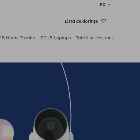
RO
Listă de dorinţe
V & Home Theater
PCs & Laptops
Tablet accessories