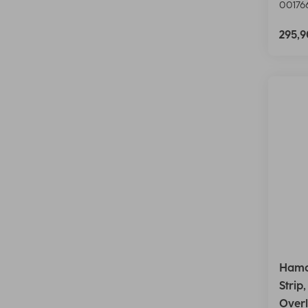
00176
295,
Hama
Strip
Overl