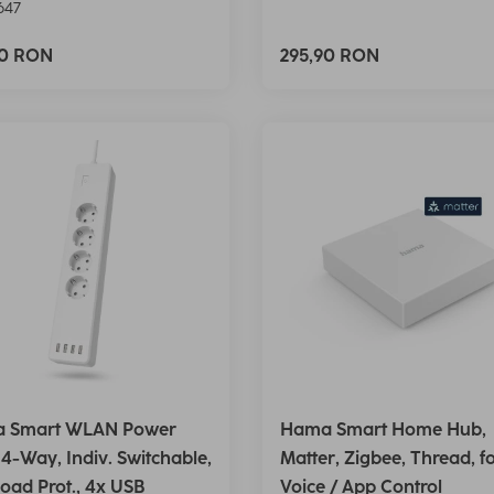
647
90 RON
295,90 RON
 Smart WLAN Power
Hama Smart Home Hub,
, 4-Way, Indiv. Switchable,
Matter, Zigbee, Thread, f
oad Prot., 4x USB
Voice / App Control