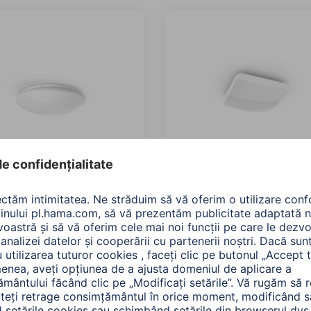
 Lampa de tavan LED
Hama Lampa de tavan L
Glitter”, control vocal /
WIFI „Glitter”, control voc
at, reglabila, Ø 30cm
aplic, reglabila, 27x27cm
604
00176605