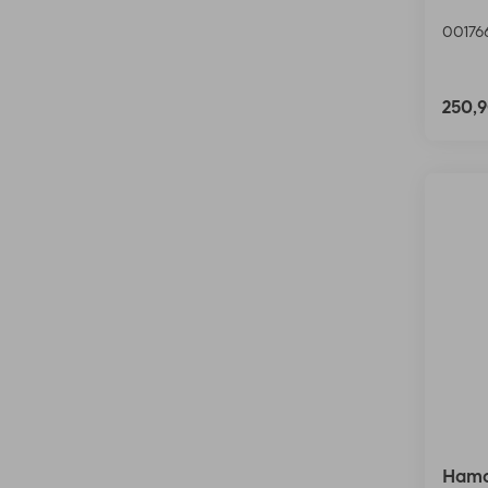
00176
250,
Hama