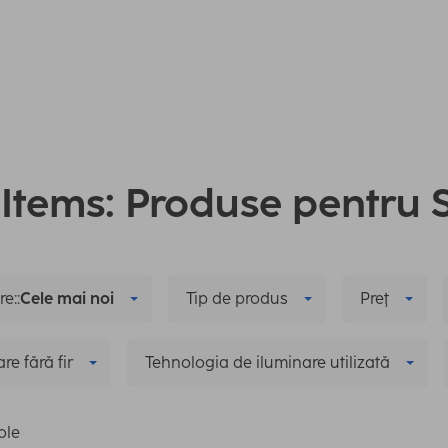
l Items: Produse pentr
e::
Cele mai noi
Tip de produs
Preţ
re fără fir
Tehnologia de iluminare utilizată
ole