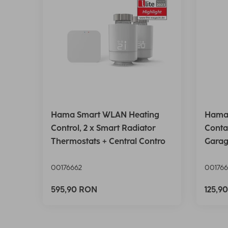
Hama Smart WLAN Heating
Hama
Control, 2 x Smart Radiator
Conta
Thermostats + Central Contro
Garag
00176662
001766
595,90 RON
125,9