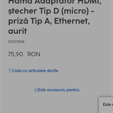
Hama
Adaptator HDMI,
ștecher Tip D (micro) -
priză Tip A, Ethernet,
aurit
00205168
75,90
RON
Lista cu articolele dorite
Este accesoriu pentru
Este 