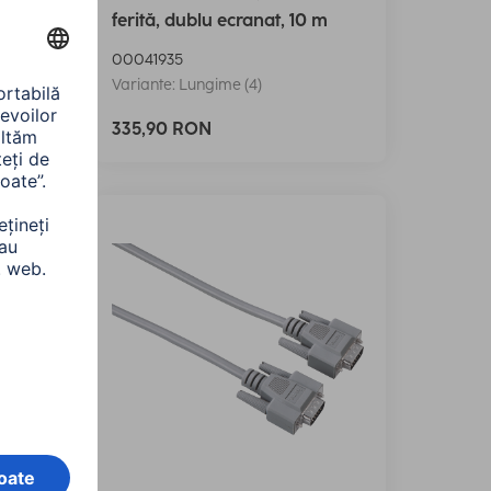
ferită, dublu ecranat, 10 m
00041935
Variante: Lungime (4)
335,90 RON