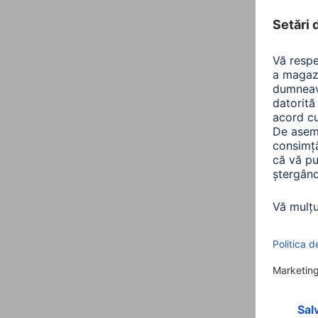
ferit
00041
Varian
150,