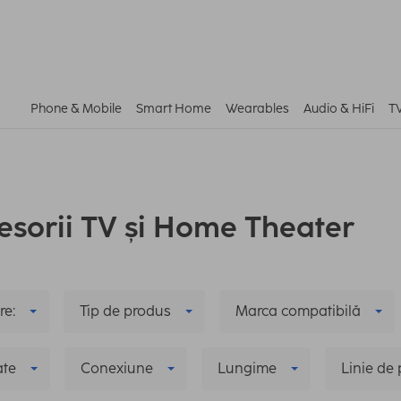
Phone & Mobile
Smart Home
Wearables
Audio & HiFi
T
esorii TV și Home Theater
re:
Tip de produs
Marca compatibilă
ate
Conexiune
Lungime
Linie de