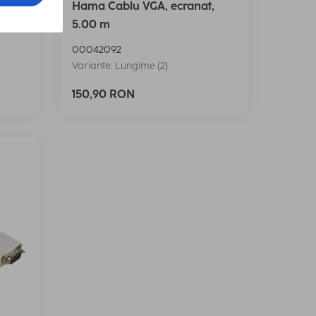
, 3 m
Hama Cablu VGA, ecranat,
5.00 m
00042092
Variante: Lungime (2)
150,90 RON