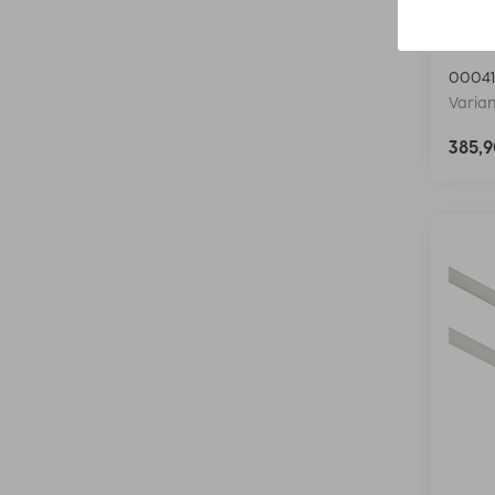
Hama
ferit
00041
Varian
385,