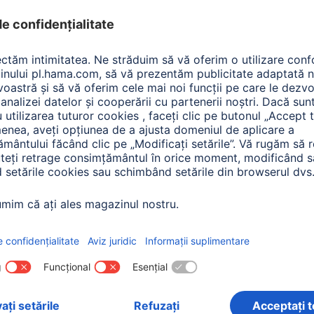
ă, dublu ecranat, 3 m
ferită, dublu ecranat, 5 m
934
00041955
te: Lungime (4)
Variante: Lungime (4)
90 RON
190,90 RON