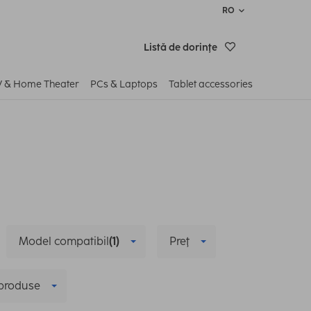
RO
Listă de dorinţe
V & Home Theater
PCs & Laptops
Tablet accessories
Model compatibil
(1)
Preţ
 produse