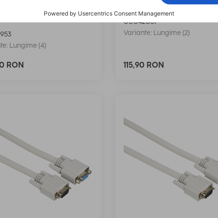
 Cablu VGA, miez de
Hama Cablu VGA, ecranat
ă, dublu ecranat, 15 m
00042087
Variante: Lungime (2)
953
te: Lungime (4)
90 RON
115,90 RON