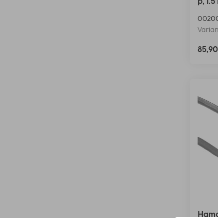
p, 1.5
0020
Varian
85,9
Hama