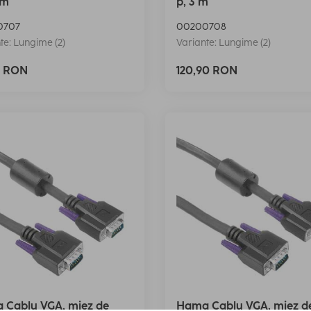
 m
p, 3 m
0707
00200708
te: Lungime (2)
Variante: Lungime (2)
0 RON
120,90 RON
 Cablu VGA, miez de
Hama Cablu VGA, miez d