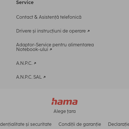
Service
Contact & Asistență telefonică
Drivere și instrucțiuni de operare
Adaptor-Service pentru alimentarea
Notebook-ului
A.N.P.C.
A.N.P.C. SAL
Alege ţara
dențialitate și securitate
Condiții de garanție
Declarație