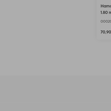
Hama
1.80 
00020
70,9