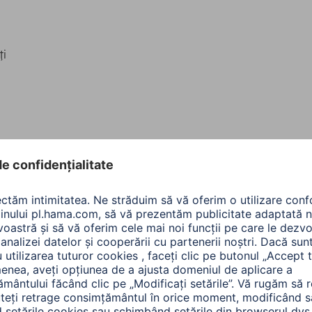
ţi
Negru
Negru