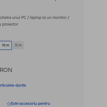
ctarea unui PC / laptop la un monitor /
u proiector
10 m
15 m
RON
rticolele dorite
Este accesoriu pentru