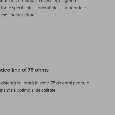
ctuate în Germania. În acest fel, asigurăm
toate specificațiile, orientările și standardele –
 mai înalte cerințe.
ideo line of 75 ohms
zistență calibrată la exact 75 de ohmi pentru o
ansmisie optimă și de calitate.