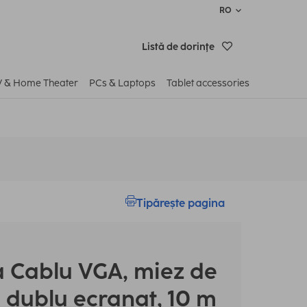
RO
Listă de dorinţe
V & Home Theater
PCs & Laptops
Tablet accessories
Tipărește pagina
a
Cablu VGA, miez de
ă, dublu ecranat, 10 m