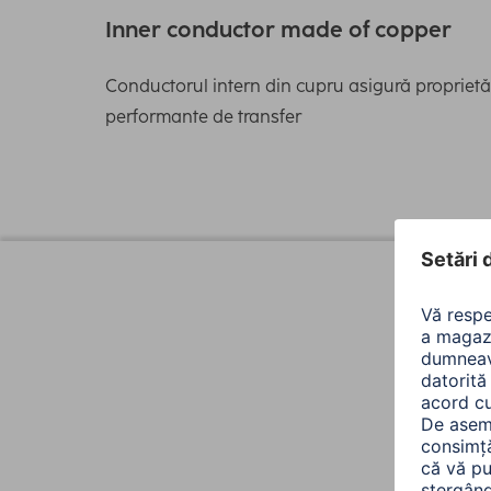
Inner conductor made of copper
Conductorul intern din cupru asigură proprietă
performante de transfer
Design (Culoare, Patern, Motiv, Serie)
Culoare
Nuanța culorii