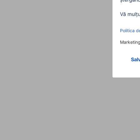
Calitate
Calitate
Conectivitate ( Conexiune)
Conexiune
Structură
Proprietati electrospecifice
Tip de ecranare