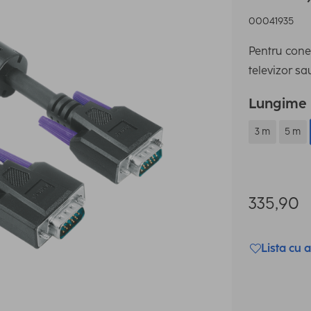
00041935
Pentru cone
televizor sa
Lungime
3 m
5 m
335,90
Lista cu a