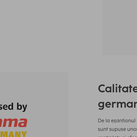
Calitat
germa
De la eșantionul 
sunt supuse unor 