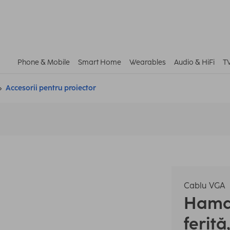
Phone & Mobile
Smart Home
Wearables
Audio & HiFi
T
Accesorii pentru proiector
Cablu VGA
Ham
ferit