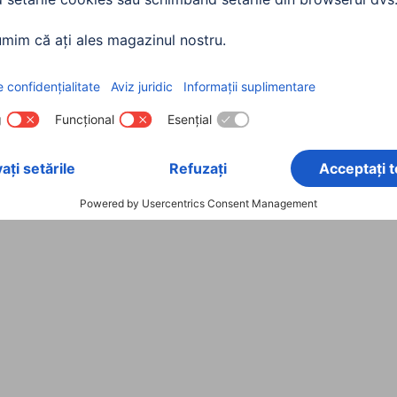
3 stele
HDD-Plug, 15-Pin
75 Ohm Video Wires
Dublă protecție