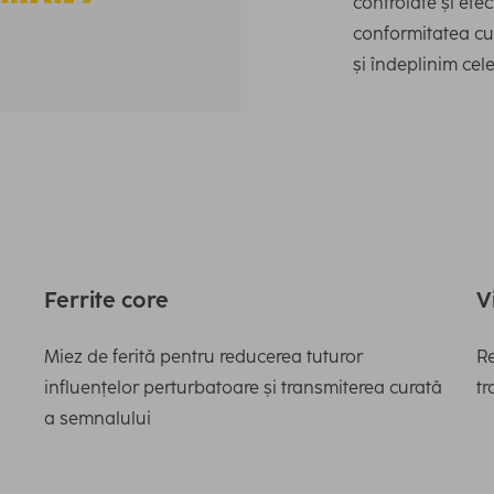
controlate și efe
conformitatea cu 
și îndeplinim cele
Ferrite core
V
Miez de ferită pentru reducerea tuturor
Re
influențelor perturbatoare și transmiterea curată
tr
a semnalului