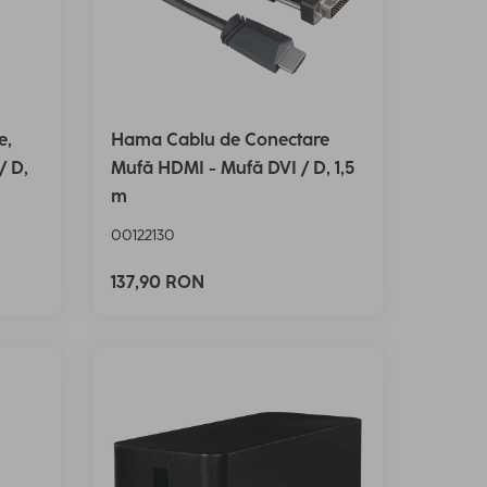
e,
Hama Cablu de Conectare
/ D,
Mufă HDMI - Mufă DVI / D, 1,5
m
00122130
137,90 RON