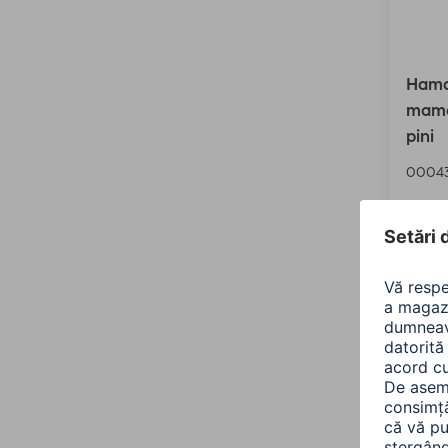
Hama
mamă
pini
00043
50,9