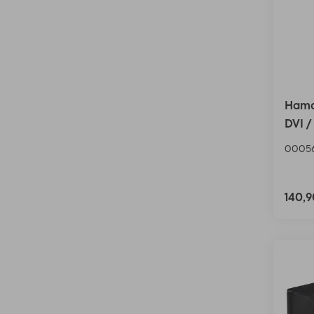
Hama
DVI / 
0005
140,