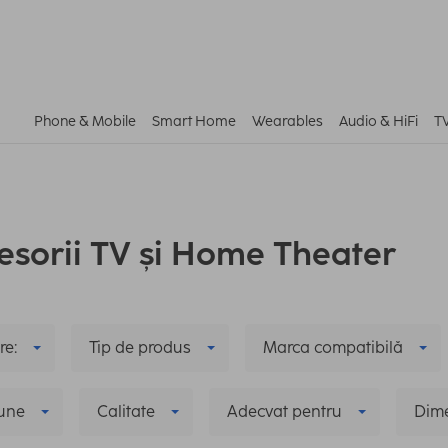
Phone & Mobile
Smart Home
Wearables
Audio & HiFi
T
esorii TV și Home Theater
re:
Tip de produs
Marca compatibilă
iune
Calitate
Adecvat pentru
Dime