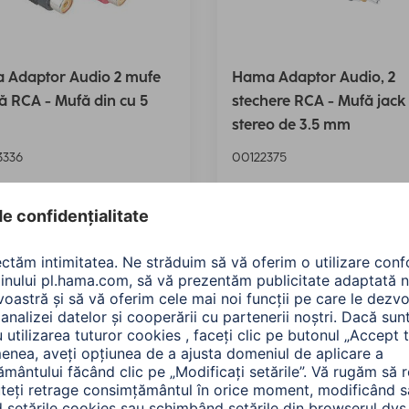
 Adaptor Audio 2 mufe
Hama Adaptor Audio, 2
 RCA - Mufă din cu 5
stechere RCA - Mufă jack
stereo de 3.5 mm
336
00122375
0 RON
44,90 RON