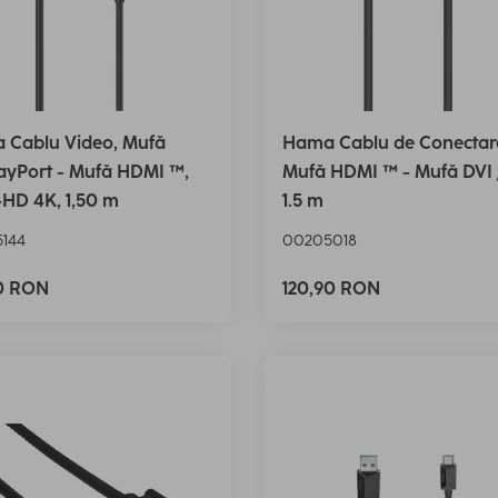
 Cablu Video, Mufă
Hama Cablu de Conectar
ayPort - Mufă HDMI ™,
Mufă HDMI ™ - Mufă DVI 
-HD 4K, 1,50 m
1.5 m
144
00205018
90 RON
120,90 RON