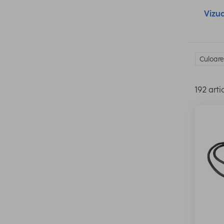
Vizua
Culoare
192 arti