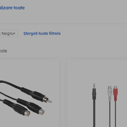
lizare toate
: Negru
Ștergeți toate filtrele
cole