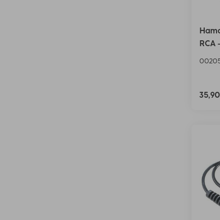
Hama 
RCA -
00205
35,9