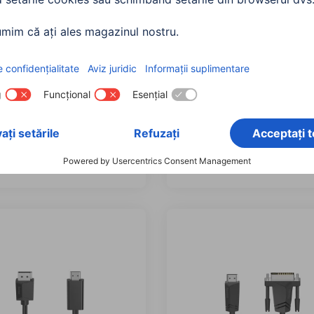
Adaptor Audio, Priză
Hama Adaptor subwoofe
- 6,3 mm, Mufă mono
Mufă RCA - 2 prize RCA
3356
00043384
0 RON
37,90 RON