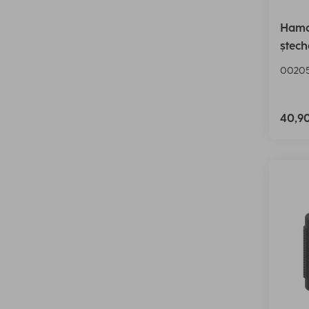
Hama
ștech
00205
40,9