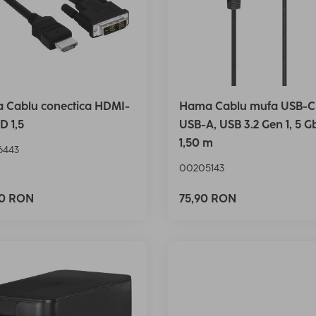
 Cablu conectica HDMI-
Hama Cablu mufa USB-C
D 1,5
USB-A, USB 3.2 Gen 1, 5 Gbi
1,50 m
6443
00205143
90 RON
75,90 RON