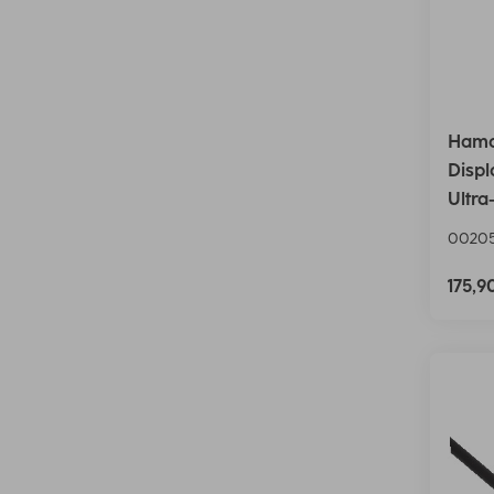
Hama
Displ
Ultra
00205
175,