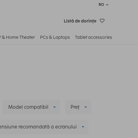
RO
Listă de dorinţe
V & Home Theater
PCs & Laptops
Tablet accessories
Model compatibil
Preţ
nsiune recomandată a ecranului