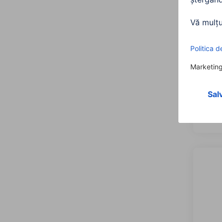
Hama 
RCA 
0004
37,9