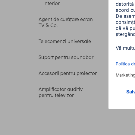
interior
Agent de curățare ecran
TV & Co.
Telecomenzi universale
Suport pentru soundbar
Accesorii pentru proiector
Amplificator auditiv
pentru televizor