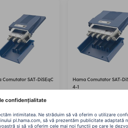
 Comutator SAT-DiSEqC
Hama Comutator SAT-Di
4-1
5289
00205290
90 RON
165,90 RON