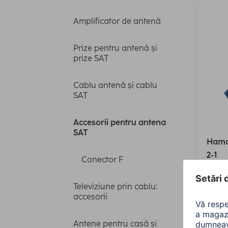
Amplificator de antenă
Prize pentru antenă și
prize SAT
Cablu antenă și cablu
SAT
Accesorii pentru antena
SAT
Hama
2-1
Conector F
0020
Televiziune prin cablu:
150,
accesorii
Antene pentru casă și