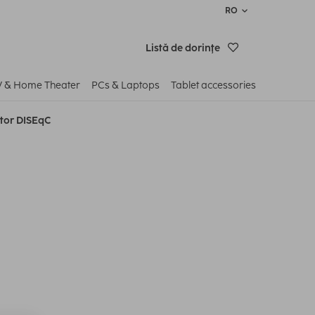
RO
Listă de dorinţe
V & Home Theater
PCs & Laptops
Tablet accessories
tor DISEqC