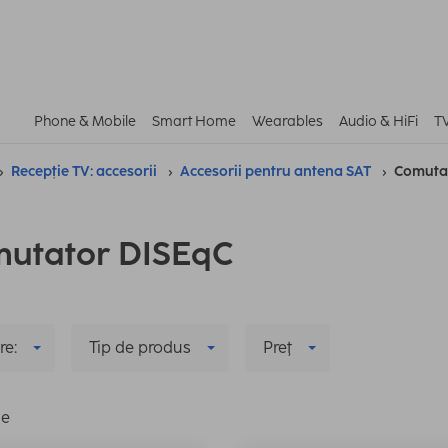
Phone & Mobile
Smart Home
Wearables
Audio & HiFi
T
Recepție TV: accesorii
Accesorii pentru antena SAT
Comuta
utator DISEqC
re:
Tip de produs
Preţ
le