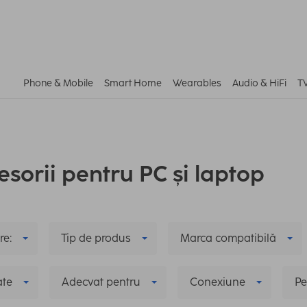
Phone & Mobile
Smart Home
Wearables
Audio & HiFi
T
esorii pentru PC și laptop
re:
Tip de produs
Marca compatibilă
ate
Adecvat pentru
Conexiune
Pe