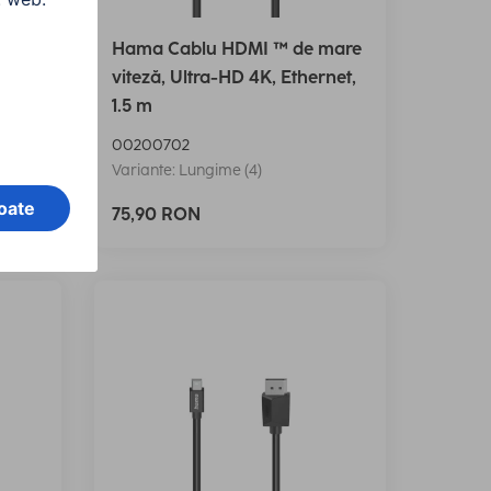
mare
Hama Cablu HDMI ™ de mare
viteză, Ultra-HD 4K, Ethernet,
1.5 m
00200702
Variante: Lungime (4)
75,90 RON