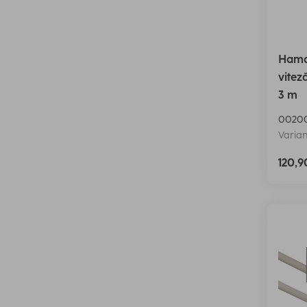
Hama
vitez
3 m
0020
Varian
120,