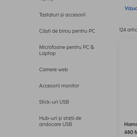
Vizua
Tastaturi și accesorii
124 arti
Căști de birou pentru PC
Microfoane pentru PC &
Laptop
Camere web
Accesorii monitor
Stick-uri USB
Hub-uri și stații de
andocare USB
Hama
480 M