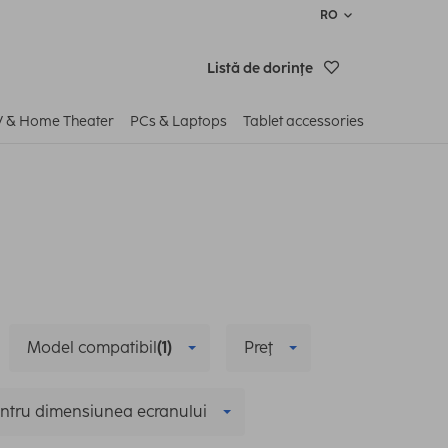
RO
Listă de dorinţe
V & Home Theater
PCs & Laptops
Tablet accessories
Model compatibil
(1)
Preţ
ntru dimensiunea ecranului