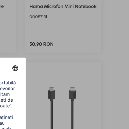
re
Hama Microfon Mini Notebook
00057151
50,90 RON