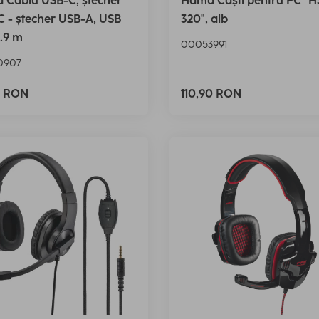
 Cablu USB-C, ștecher
Hama Căști pentru PC "H
 - ștecher USB-A, USB
320", alb
0.9 m
00053991
0907
0 RON
110,90 RON