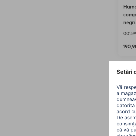
Hama 
compu
negr
00139
190,