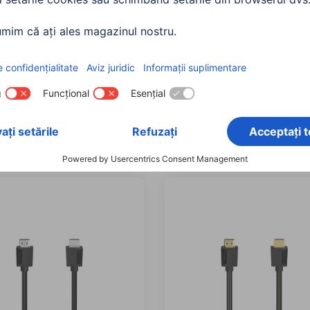
 Cablu HDMI ™ de mare
Hama Cablu HDMI ™ de 
ă, Ultra-HD 8K, aluminiu,
viteză, Ultra-HD 8K, 2 m
00200700
0504
90 RON
150,90 RON