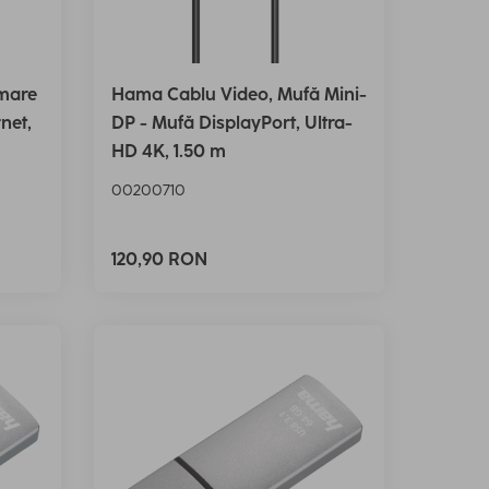
mare
Hama Cablu Video, Mufă Mini-
net,
DP - Mufă DisplayPort, Ultra-
HD 4K, 1.50 m
00200710
120,90 RON