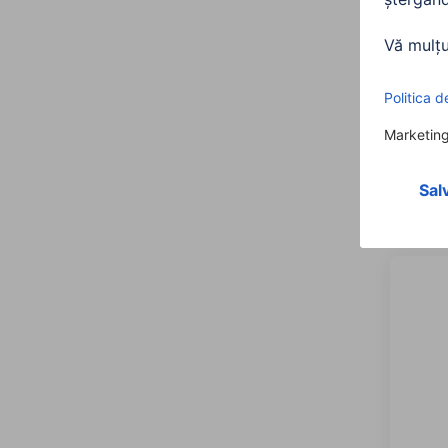
Hama
vitez
2 m
0020
235,