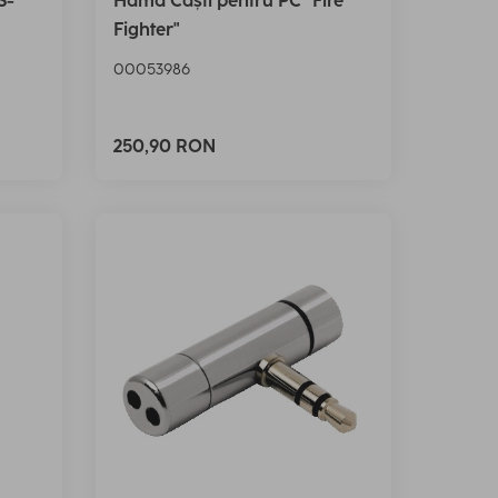
S-
Hama Căști pentru PC "Fire
Fighter"
00053986
250,90 RON