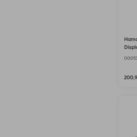
Hama
Displ
0005
200,