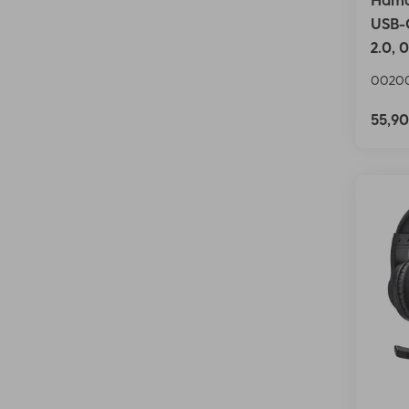
Hama
USB-C
2.0, 
0020
55,9