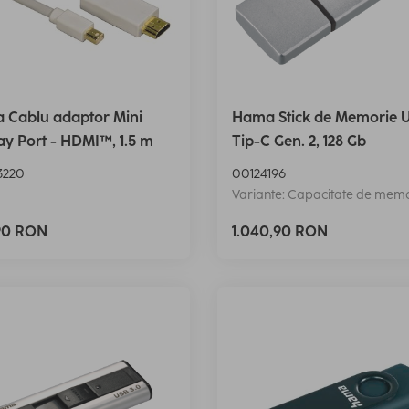
 Cablu adaptor Mini
Hama Stick de Memorie 
ay Port - HDMI™, 1.5 m
Tip-C Gen. 2, 128 Gb
3220
00124196
Variante: Capacitate de memor
90 RON
1.040,90 RON