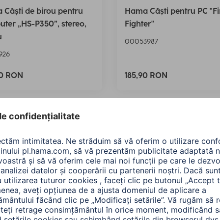
Căști de birou pentru
Hama Căști pentru PC "Fi
ter „HS-P350”, stereo,
Fighter"
u
00053987
926
90 RON
185,90 RON