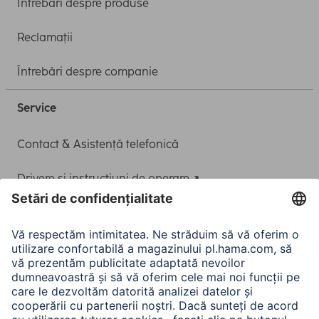
Întrebări despre produse
Reclamații
Întrebări despre companie
Service
Contact & Asistență telefonică
Drivere și instrucțiuni de operare
Adaptor-Service pentru alimentarea Notebook-ului
A.N.P.C.
A.N.P.C. SAL
Companie