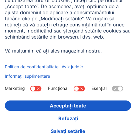
Istoria companiei
Hama Mondial
Press
Sustainability
Business-Portal
Alege ţara
Imprima
Confidențialitate și securitate
Condiții de garanție
Declarație de accesibilitate