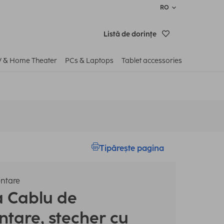
RO
Listă de dorinţe
V & Home Theater
PCs & Laptops
Tablet accessories
Tipărește pagina
ntare
a
Cablu de
ntare, ștecher cu