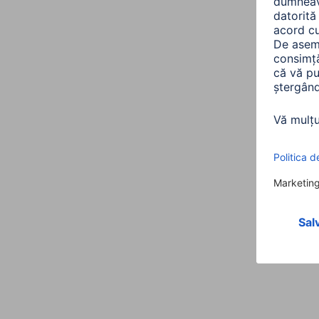
Design (Culoare, Patern, Motiv, Serie)
Culoare
Linie de produse
Nuanța culorii
Conectivitate ( Conexiune)
Conexiune
Tip conector de alimentare
Proprietati fizice