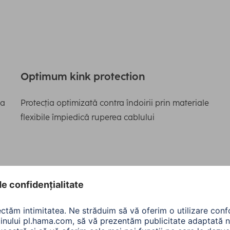
Optimum kink protection
la
Protecția optimizată contra îndoirii prin materiale
flexibile împiedică ruperea cablului