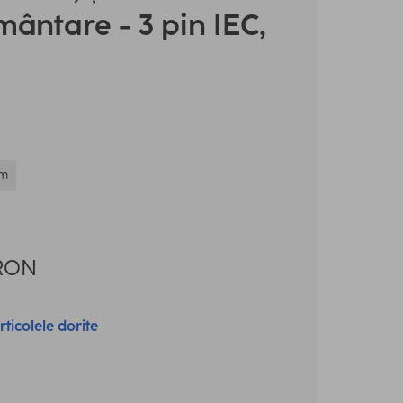
ântare - 3 pin IEC,
 m
RON
rticolele dorite