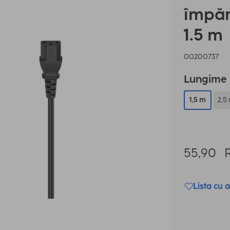
împăm
1.5 m
00200737
Lungime
1,5 m
2,5
55,90
Lista cu a