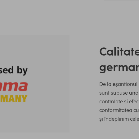
Calitat
germa
De la eșantionul 
sunt supuse unor 
controlate și efe
conformitatea cu 
și îndeplinim cele