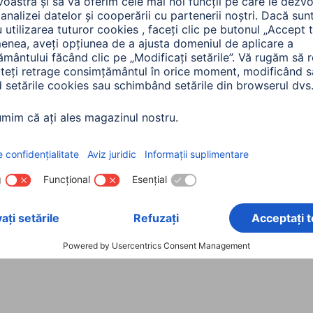
Negru
Essential Line
Negru
3-Pin Socket (non-heating de
Type E+F (CEE 7/7)