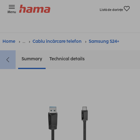
Listă de dorinţe
Menu
Home
...
Cablu încărcare telefon
Samsung S24+
Summary
Technical details