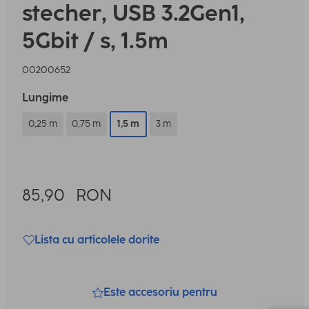
stecher, USB 3.2Gen1,
5Gbit / s, 1.5m
00200652
Lungime
0,25 m
0,75 m
1,5 m
3 m
85,90
RON
Lista cu articolele dorite
Este accesoriu pentru