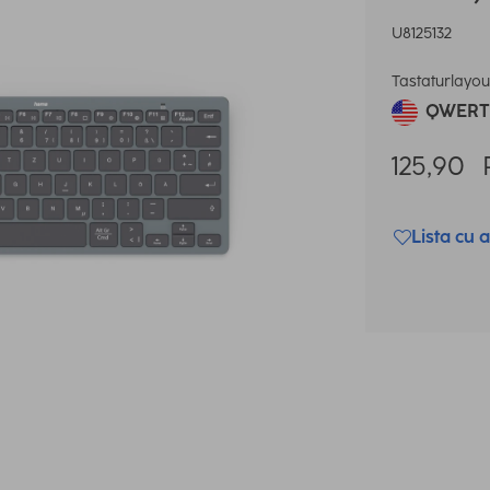
U8125132
Tastaturlayou
QWERTY
125,90
Lista cu a