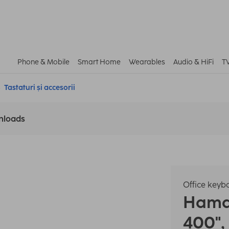
Phone & Mobile
Smart Home
Wearables
Audio & HiFi
T
Tastaturi și accesorii
nloads
Office keyb
Ham
400",