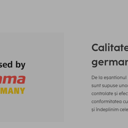
Calitat
germa
De la eșantionul 
sunt supuse unor 
controlate și efe
conformitatea cu 
și îndeplinim cele