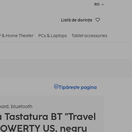
RO
Listă de dorinţe
V & Home Theater
PCs & Laptops
Tablet accessories
Tipărește pagina
oard, bluetooth
a
Tastatura BT "Travel
 QWERTY US, negru