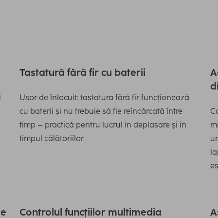
Tastatură fără fir cu baterii
A
d
i
Ușor de înlocuit: tastatura fără fir funcționează
cu baterii și nu trebuie să fie reîncărcată între
Co
timp – practică pentru lucrul în deplasare și în
mi
timpul călătoriilor
un
la
es
de
Controlul funcțiilor multimedia
A