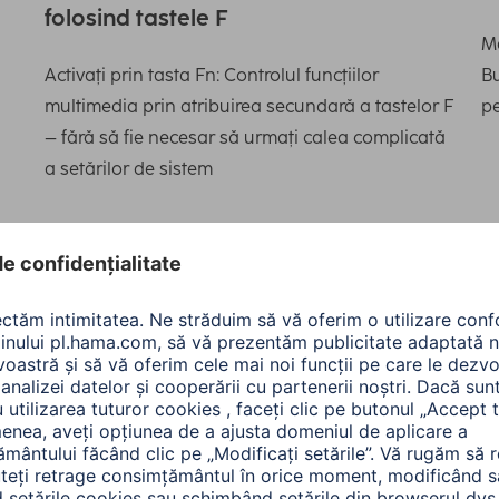
folosind tastele F
Ma
Activați prin tasta Fn: Controlul funcțiilor
Bu
multimedia prin atribuirea secundară a tastelor F
p
– fără să fie necesar să urmați calea complicată
a setărilor de sistem
e
e