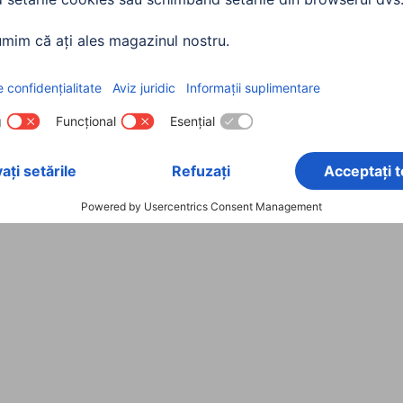
QWERTY (US)
Negru
Gri Inchis/Negru
Bluetooth