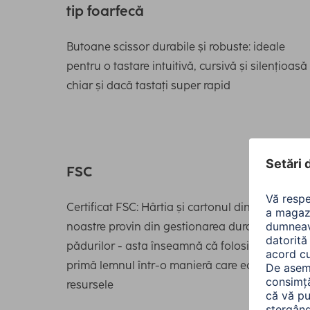
tip foarfecă
Butoane scissor durabile și robuste: ideale
pentru o tastare intuitivă, cursivă și silențioasă
chiar și dacă tastați super rapid
FSC
Certificat FSC: Hârtia și cartonul din ambalajel
noastre provin din gestionarea durabilă a
pădurilor - asta înseamnă că folosim materia
primă lemnul într-o manieră care economiseșt
resursele