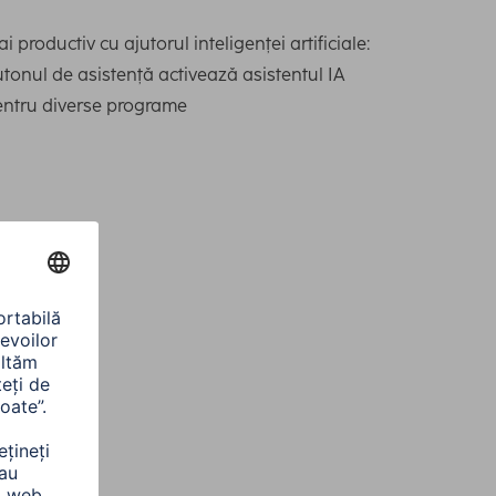
i productiv cu ajutorul inteligenței artificiale:
tonul de asistență activează asistentul IA
entru diverse programe