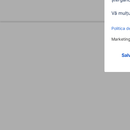
Design (Culoare, Patern, Motiv, Serie)
Aspect tastatură
Culoare
Nuanța culorii
Conectivitate ( Conexiune)
Conexiune