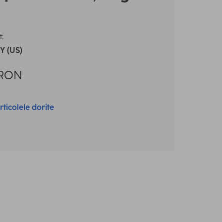
:
t
 (US)
RON
rticolele dorite