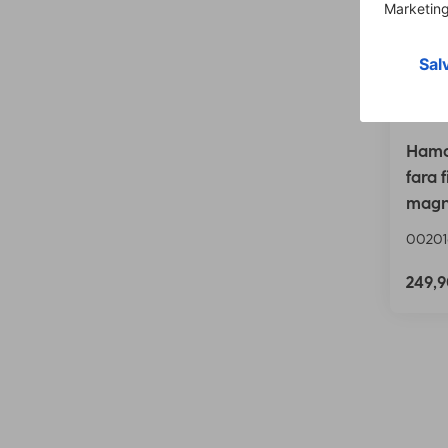
Hama 
fara f
magn
00201
249,