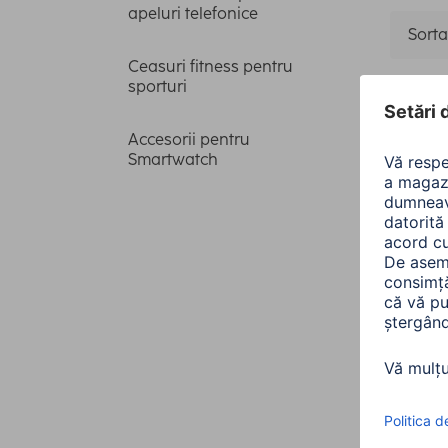
apeluri telefonice
Sorta
Ceasuri fitness pentru
sporturi
Perfo
Accesorii pentru
Smartwatch
Marca c
Model c
1 articol