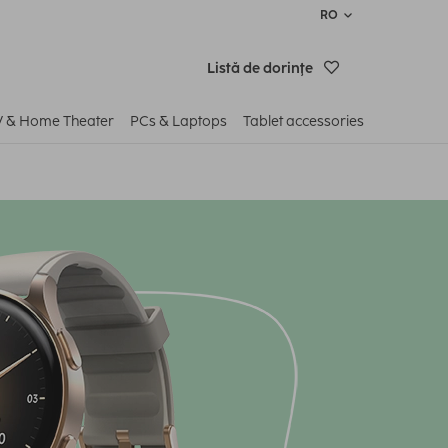
RO
Listă de dorinţe
V & Home Theater
PCs & Laptops
Tablet accessories