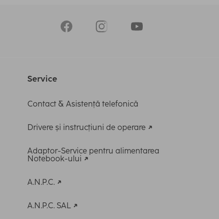
Service
Contact & Asistență telefonică
Drivere și instrucțiuni de operare
Adaptor-Service pentru alimentarea
Notebook-ului
A.N.P.C.
A.N.P.C. SAL