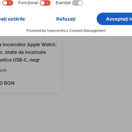
Incarcator Apple Watch,
ir, statie de incarcare
etica USB-C, negr
698
90 RON