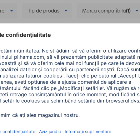
re:
Tip de produs
Marca compatibilă
(1)
rmanţă maximă de ieşire
ompatibilă: Apple
Model compatibil: Watch 8, 45mm
Model com
ompatibil: iPhone 15 Pro
Ștergeți toate filtrele