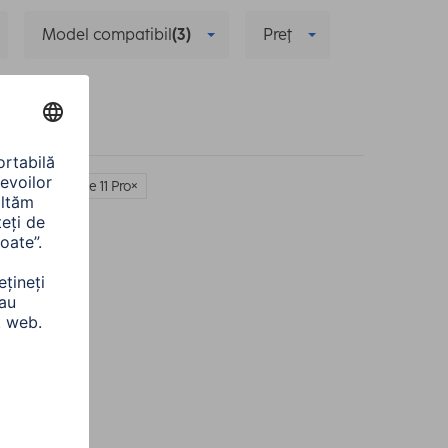
Model compatibil
(3)
Preţ
patibil: iPhone 11 Pro