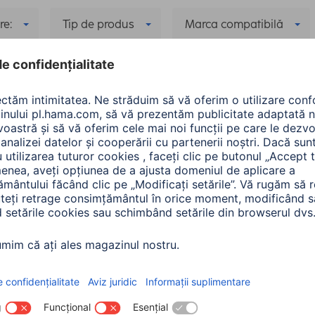
re:
Tip de produs
Marca compatibilă
rmanţă maximă de ieşire
ompatibil: 14 Ultra
Ștergeți toate filtrele