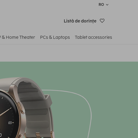
RO
Listă de dorinţe
V & Home Theater
PCs & Laptops
Tablet accessories