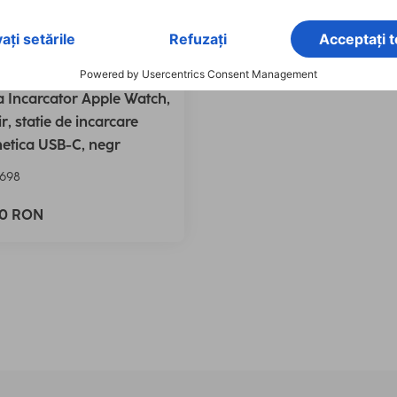
Incarcator Apple Watch,
ir, statie de incarcare
etica USB-C, negr
698
90 RON