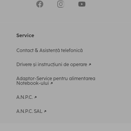
Service
Contact & Asistență telefonică
Drivere și instrucțiuni de operare
Adaptor-Service pentru alimentarea
Notebook-ului
A.N.P.C.
A.N.P.C. SAL