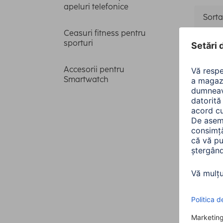
apeluri telefonice
Sorta
Ceasuri fitness pentru
sporturi
Perfo
Accesorii pentru
Smartwatch
Model c
1 articol