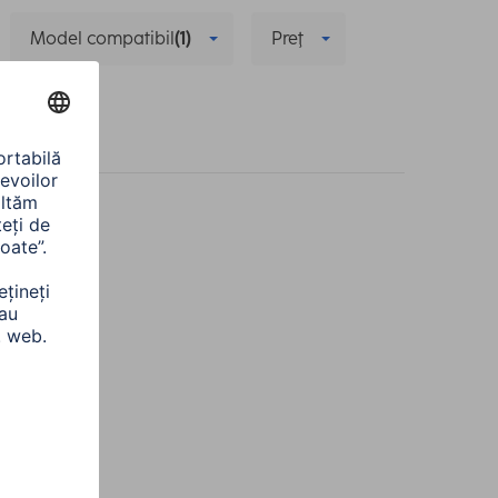
Model compatibil
(1)
Preţ