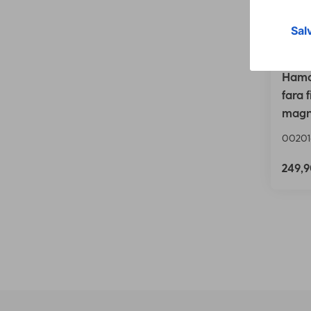
Hama 
fara f
magn
00201
249,