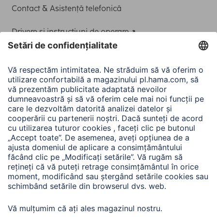
Contact & Asistență telefonică
Drivere și instrucțiuni de operare
Adaptor-Service pentru alimentarea Notebook-ului
A.N.P.C.
A.N.P.C. SAL
Companie
Istoria companiei
Hama Mondial
Press