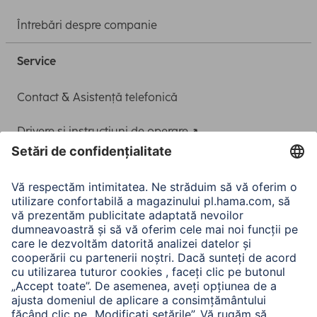
Întrebări despre companie
Service
Contact & Asistență telefonică
Drivere și instrucțiuni de operare
Adaptor-Service pentru alimentarea Notebook-ului
A.N.P.C.
A.N.P.C. SAL
Companie
Istoria companiei