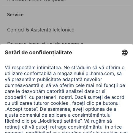
Service
Contact & Asistență telefonică
Drivere și instrucțiuni de operare
Adaptor-Service pentru alimentarea Notebook-ului
A.N.P.C.
A.N.P.C. SAL
Companie
Istoria companiei
Hama Mondial