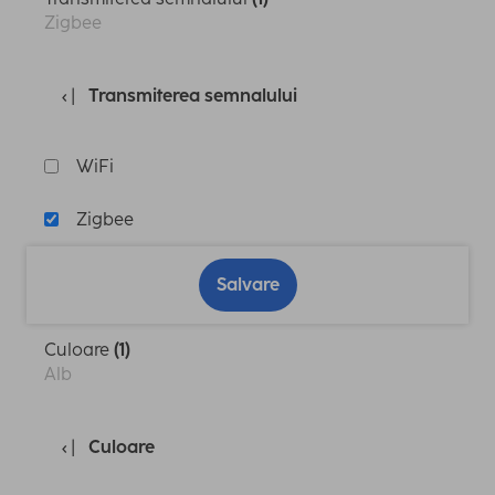
Zigbee
Transmiterea semnalului
WiFi
Zigbee
Salvare
Culoare
(1)
Alb
Culoare