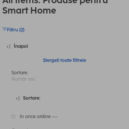
All Items: Produse pentru
Smart Home
Filtru (2)
Înapoi
Ștergeți toate filtrele
Sortare:
Număr asc
Sortare:
în orice ordine ---