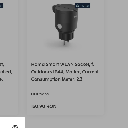
t,
Hama Smart WLAN Socket, f.
olled,
Outdoors IP44, Matter, Current
e,
Consumption Meter, 2,3
00176656
150,90 RON