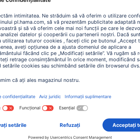
l Items: Produse pentr
re:
Tip de produs
Preţ
Transmiter
ime
(1)
Poate fi estompat
Vizualizare toate