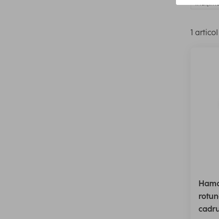
Înălţim
1 articol
Hama
rotun
cadru