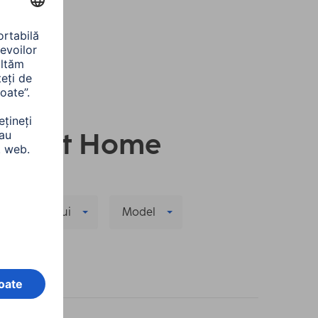
u Smart Home
ea semnalului
Model