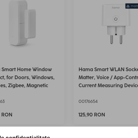
 Smart Home Window
Hama Smart WLAN Socke
ct, for Doors, Windows,
Matter, Voice / App-Contr
es, Zigbee, Magnetic
Current Measuring Devic
63
00176654
0 RON
125,90 RON