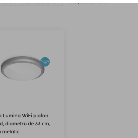
e: 80 mm
Diametru: 33 mm
Ștergeți toate filtrele
 Lumină WiFi plafon,
d, diametru de 33 cm,
 metalic