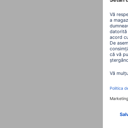
Al
Sorta
Înălţ