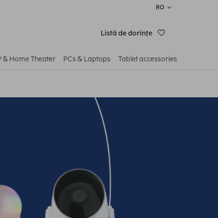
RO
Listă de dorinţe
V & Home Theater
PCs & Laptops
Tablet accessories