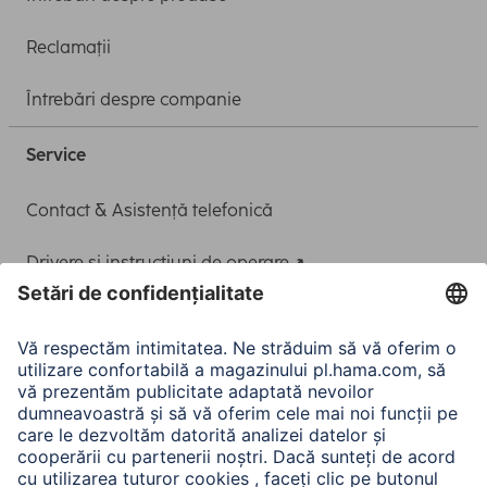
Reclamații
Întrebări despre companie
Service
Contact & Asistență telefonică
Drivere și instrucțiuni de operare
Adaptor-Service pentru alimentarea Notebook-ului
A.N.P.C.
A.N.P.C. SAL
Companie