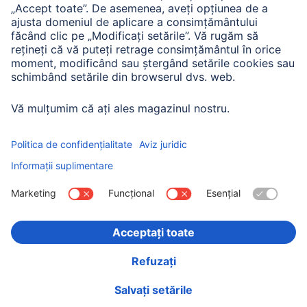
Istoria companiei
Hama Mondial
Press
Sustainability
Business-Portal
Alege ţara
Imprima
Confidențialitate și securitate
Condiții de garanție
Declarație de accesibilitate