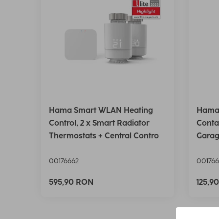
Hama Smart WLAN Heating
Hama
Control, 2 x Smart Radiator
Conta
Thermostats + Central Contro
Garag
00176662
001766
595,90 RON
125,9