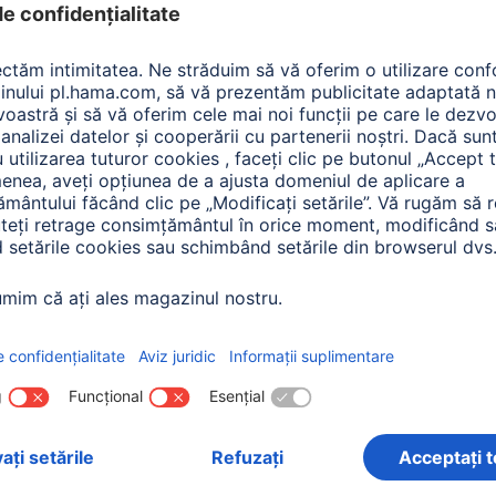
l Items: Produse pentr
re:
Tip de produs
Preţ
Transmiter
ime
(2)
Poate fi estompat
Vizualizare toate