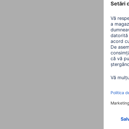
Al
Sorta
Înălţ