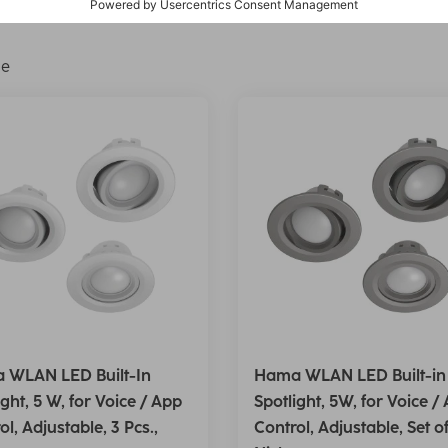
terea semnalului: WiFi
Înălţime: 8,7 cm
Înălţime: 40 mm
Ște
le
 WLAN LED Built-In
Hama WLAN LED Built-in
ight, 5 W, for Voice / App
Spotlight, 5W, for Voice /
ol, Adjustable, 3 Pcs.,
Control, Adjustable, Set of