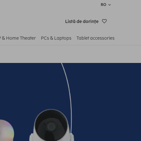
RO
Listă de dorinţe
V & Home Theater
PCs & Laptops
Tablet accessories