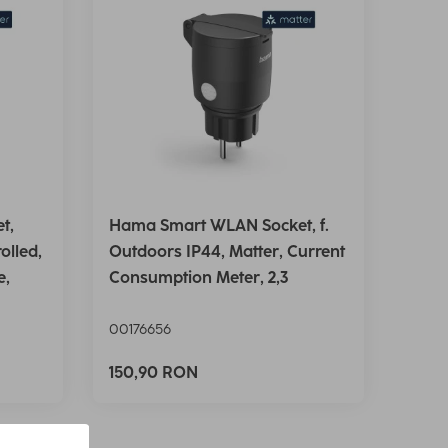
t,
Hama Smart WLAN Socket, f.
olled,
Outdoors IP44, Matter, Current
e,
Consumption Meter, 2,3
00176656
150,90 RON