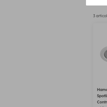
Transmi
3 artico
Hama
Spotl
Contr