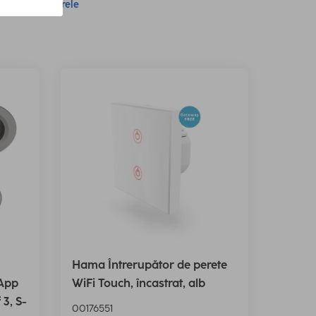
rgeți toate filtrele
Hama Întrerupător de perete
 App
WiFi Touch, încastrat, alb
 3, S-
00176551