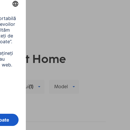
u Smart Home
ea semnalului
(1)
Model