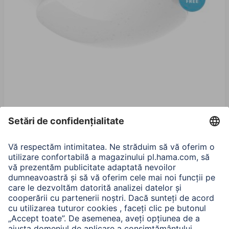
Hama Plafonieră WiFi, efect de strălucire, rotundă, Ø
30 cm
00176545
215,90 RON