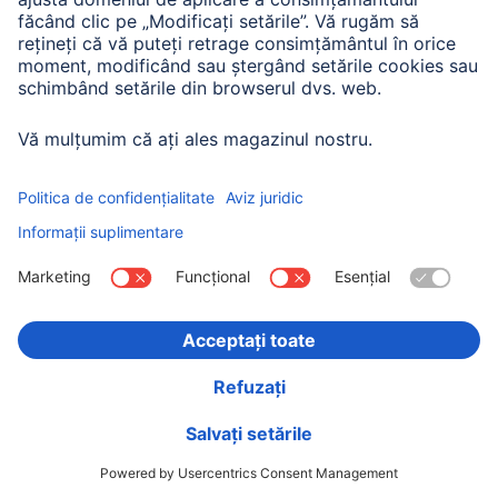
Hama Plafonieră WiFi, efect de strălucire, pătrată, Ø
27 cm