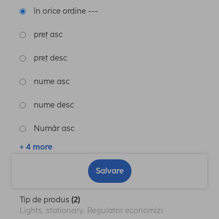
în orice ordine ---
preț asc
preț desc
nume asc
nume desc
Număr asc
+ 4 more
Salvare
Tip de produs
(2)
Lights, stationary, Regulator economizor de energie p