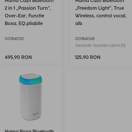
Hama Căști Bluetooth®
Hama Căști Bluetooth®
2 in 1 „Passion Turn”,
„Freedom Light”, True
Over-Ear, Functie
Wireless, control vocal,
Boxa, EQ,pliabile
alb
00184092
00184068
Variante: Nuanța culorii (5)
495,90 RON
125,90 RON
Hama Boxa Bluetooth