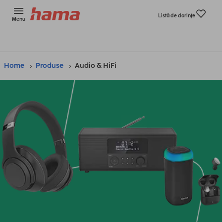
Listă de dorinţe
Menu
Home
Produse
Audio & HiFi