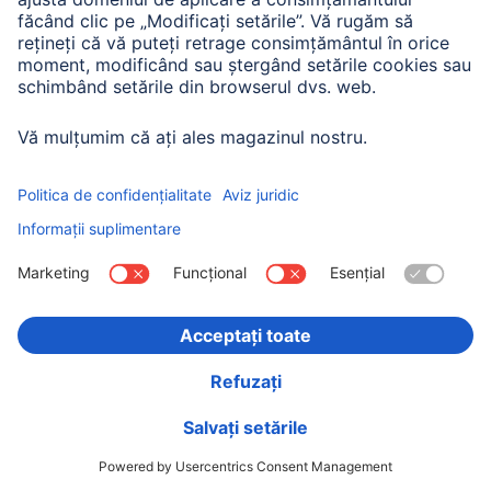
Hama Cablu Extensie Audio, jack de 3.5 mm Tată-
Mamă, Stereo, 5 m
00043302
Variante: Lungime (2)