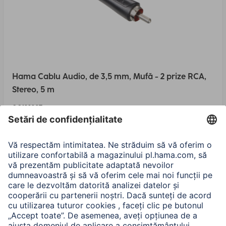
Hama Cablu Audio, de 3,5 mm, Mufă - 2 prize RCA,
Stereo, 5 m
00122297
Variante: Lungime (3)
95,90 RON