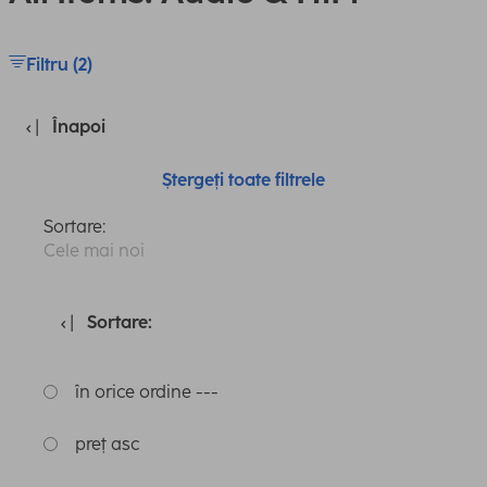
Filtru (2)
Înapoi
Ștergeți toate filtrele
Sortare:
Cele mai noi
Sortare:
în orice ordine ---
preț asc