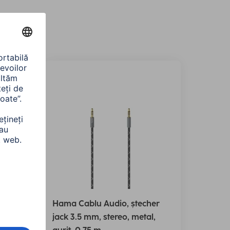
i-
Hama Cablu Audio, ștecher
jack 3.5 mm, stereo, metal,