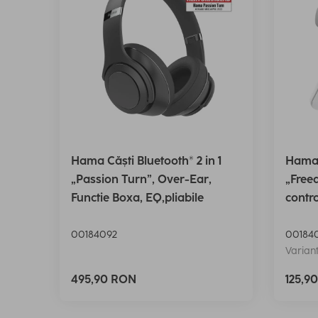
Hama Căști Bluetooth® 2 in 1
Hama 
„Passion Turn”, Over-Ear,
„Freed
Functie Boxa, EQ,pliabile
contro
00184092
00184
Variant
495,90 RON
125,9