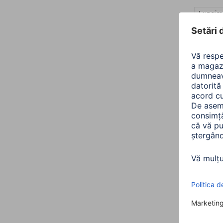
Lungime
7 artico
Hama
fibra