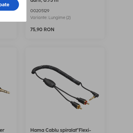
aurit, 0.75 m
00205129
Variante: Lungime (2)
75,90 RON
er
Hama Cablu spiralat"Flexi-