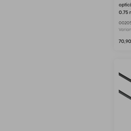
optic
0.75
00205
Varian
70,9