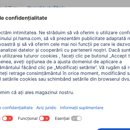
 : 0,75 m
Ștergeți toate filtrele
le
 Cablu de conectare
Hama Cablu spiralat "Flex
 optica ODT Tată - ODT
Slim", 2xRCA, 0.75m