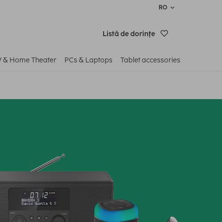
RO
Listă de dorinţe
V & Home Theater
PCs & Laptops
Tablet accessories