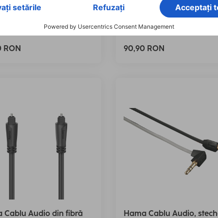
 0,75m
00122303
971
te: Lungime (3)
90 RON
90,90 RON
Cablu Audio din fibră
Hama Cablu Audio, stech