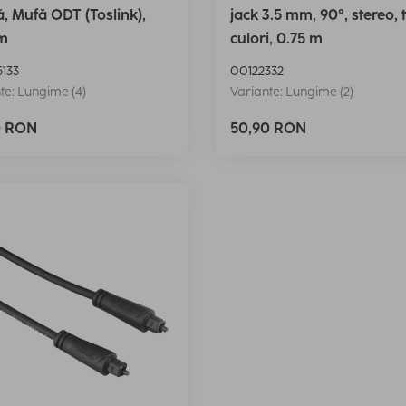
ă, Mufă ODT (Toslink),
jack 3.5 mm, 90°, stereo, t
 m
culori, 0.75 m
133
00122332
te: Lungime (4)
Variante: Lungime (2)
0 RON
50,90 RON