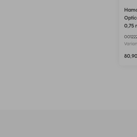
Hama
Optic
0,75
00122
Varian
80,9