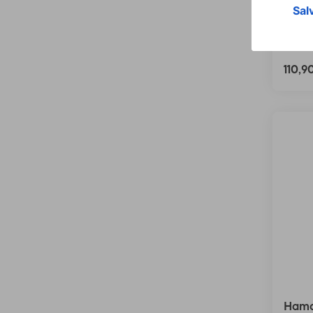
Tată,
00042
Varian
110,
Hama 