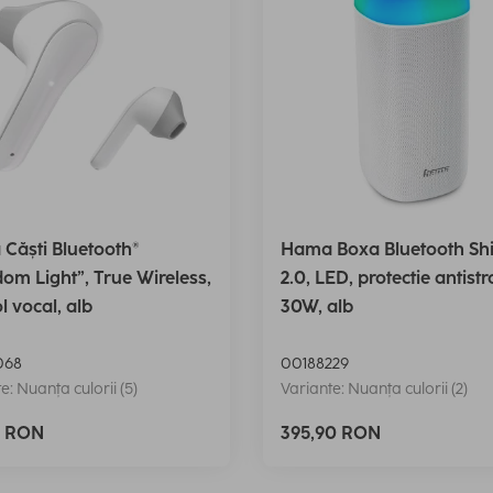
Căști Bluetooth®
Hama Boxa Bluetooth Sh
om Light”, True Wireless,
2.0, LED, protectie antistr
l vocal, alb
30W, alb
068
00188229
e: Nuanța culorii (5)
Variante: Nuanța culorii (2)
0 RON
395,90 RON