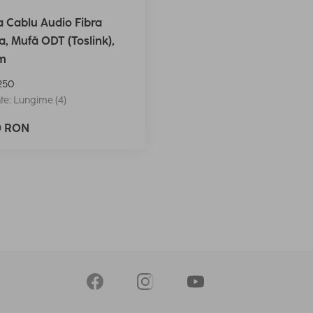
 Cablu Audio Fibra
a, Mufă ODT (Toslink),
 m
250
te: Lungime (4)
0 RON