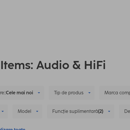
 Items: Audio & HiFi
e::
Cele mai noi
Tip de produs
Marca comp
Model
Funcţie suplimentară
(2)
De
lizare toate