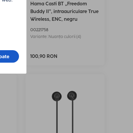
Hama Casti BT „Freedom
True
Buddy II”, intraauriculare True
, b
Wireless, ENC, negru
00221758
Variante: Nuanța culorii (4)
100,90 RON