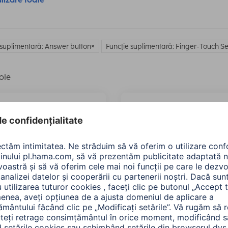
 suplimentară: Answer button
Funcţie suplimentară: Finger-Touch S
ole