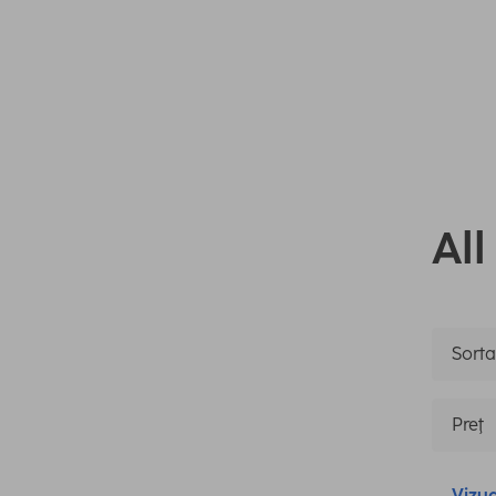
All
Sortar
Preţ
Vizua