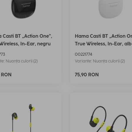
Casti BT „Action One”,
Hama Casti BT „Action O
Wireless, In-Ear, negru
True Wireless, In-Ear, alb
773
00221774
te: Nuanța culorii (2)
Variante: Nuanța culorii (2)
0 RON
75,90 RON