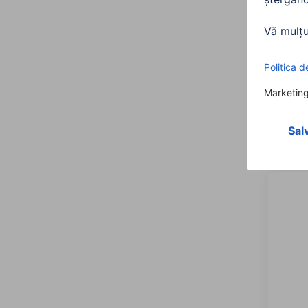
Hama 
„Free
intra
oran
00221
Varian
100,