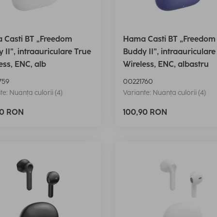
 Casti BT „Freedom
Hama Casti BT „Freedom
 II”, intraauriculare True
Buddy II”, intraauriculare
ess, ENC, alb
Wireless, ENC, albastru
759
00221760
te: Nuanța culorii (4)
Variante: Nuanța culorii (4)
90 RON
100,90 RON