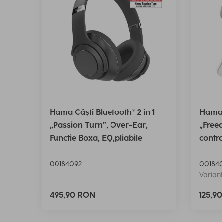
Hama Căști Bluetooth® 2 in 1
Hama 
„Passion Turn”, Over-Ear,
„Freed
Functie Boxa, EQ,pliabile
contro
00184092
00184
Variant
495,90 RON
125,9