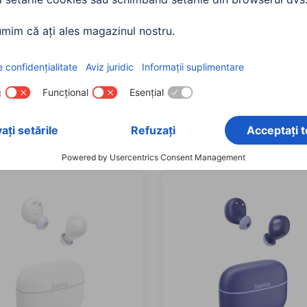
Casti Bluetooth
Hama "Passion Clear II"
dom Buddy II”,
Bluetooth® Headphones, 
auriculare, TWS, ENC,
Wireless In-Ear, ANC, App
ge
00221771
763
te: Nuanța culorii (4)
90 RON
295,90 RON