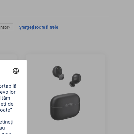
ensor
Ștergeți toate filtrele