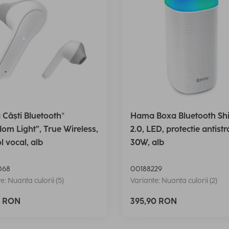
Căști Bluetooth®
Hama Boxa Bluetooth Sh
om Light”, True Wireless,
2.0, LED, protectie antistr
l vocal, alb
30W, alb
068
00188229
e: Nuanța culorii (5)
Variante: Nuanța culorii (2)
0 RON
395,90 RON