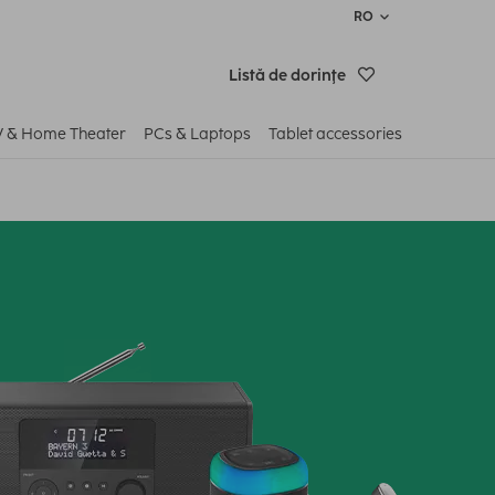
RO
Listă de dorinţe
V & Home Theater
PCs & Laptops
Tablet accessories