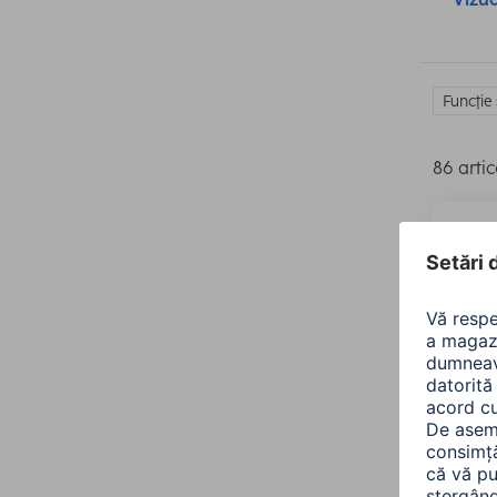
Funcţie
86 artic