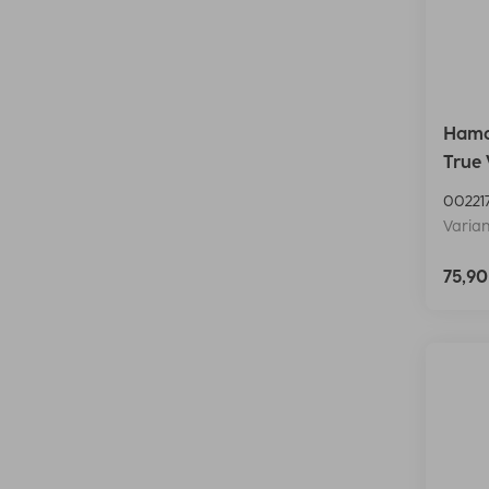
Hama 
True 
00221
Varian
75,9