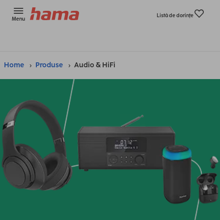
Listă de dorinţe
Menu
Home
Produse
Audio & HiFi