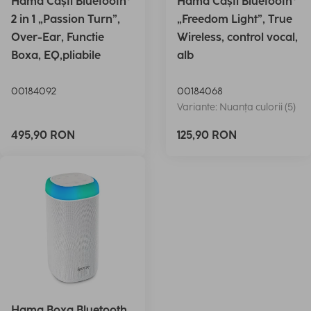
Hama Căști Bluetooth®
Hama Căști Bluetooth®
2 in 1 „Passion Turn”,
„Freedom Light”, True
Over-Ear, Functie
Wireless, control vocal,
Boxa, EQ,pliabile
alb
00184092
00184068
Variante: Nuanța culorii (5)
495,90 RON
125,90 RON
Hama Boxa Bluetooth