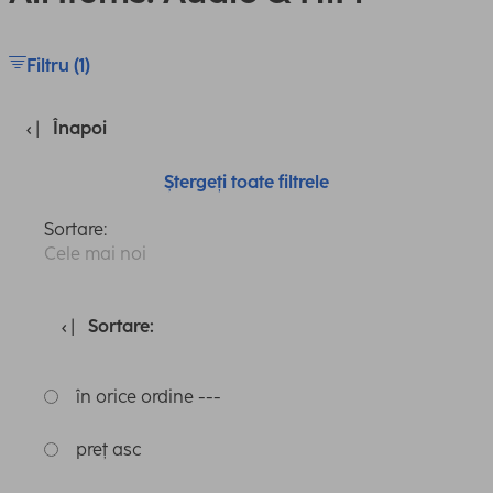
Filtru (1)
Înapoi
Ștergeți toate filtrele
Sortare:
Cele mai noi
Sortare:
în orice ordine ---
preț asc