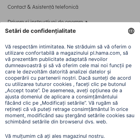
Contact & Asistență telefonică
Drivere și instrucțiuni de operare
Adaptor-Service pentru alimentarea Notebook-ului
A.N.P.C.
A.N.P.C. SAL
Companie
Istoria companiei
Hama Mondial
Press