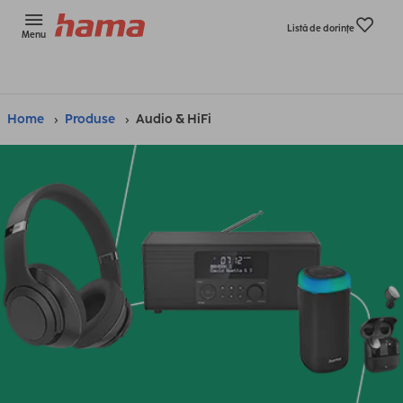
Listă de dorinţe
Menu
Home
Produse
Audio & HiFi