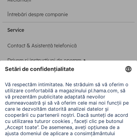
Întrebări despre companie
Service
Contact & Asistență telefonică
Drivere și instrucțiuni de operare
Adaptor-Service pentru alimentarea Notebook-ului
A.N.P.C.
A.N.P.C. SAL
Companie
Istoria companiei