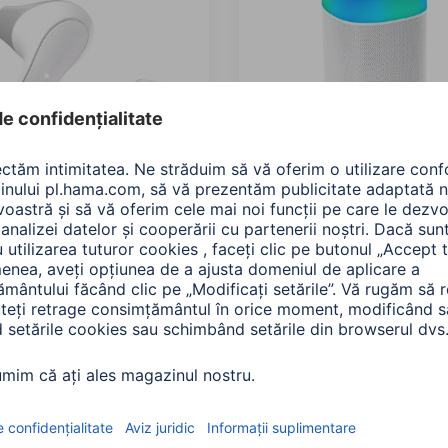
Căști Bluetooth®
Hama Boxa Bluetooth Sh
om Light”, True Wireless,
2.0, LED, protectie antistr
l vocal, alb
30W, alb
068
00188229
e: Nuanța culorii (5)
Variante: Nuanța culorii (2)
0 RON
395,90 RON