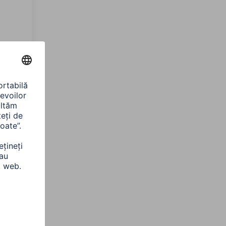
ine
opire,