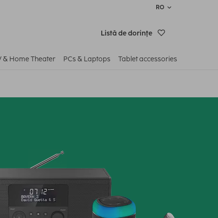
RO
Listă de dorinţe
V & Home Theater
PCs & Laptops
Tablet accessories