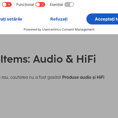
 Items: Audio & HiFi
 rau, cautarea nu a fost gasita!
Produse audio și HiFi