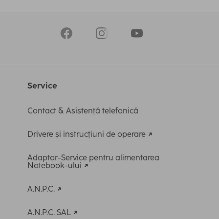
Service
Contact & Asistență telefonică
Drivere și instrucțiuni de operare
Adaptor-Service pentru alimentarea
Notebook-ului
A.N.P.C.
A.N.P.C. SAL