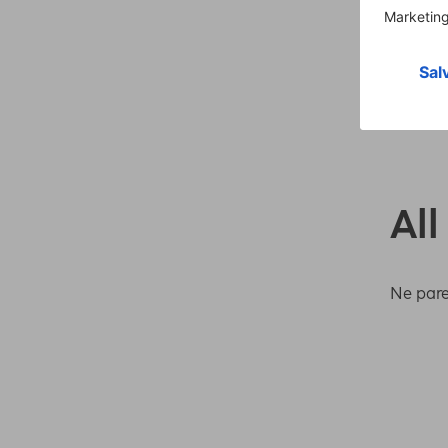
All
Ne pare