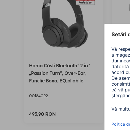
Hama Căști Bluetooth® 2 in 1
Hama 
„Passion Turn”, Over-Ear,
„Freed
Functie Boxa, EQ,pliabile
contro
00184092
00184
Variant
495,90 RON
125,9