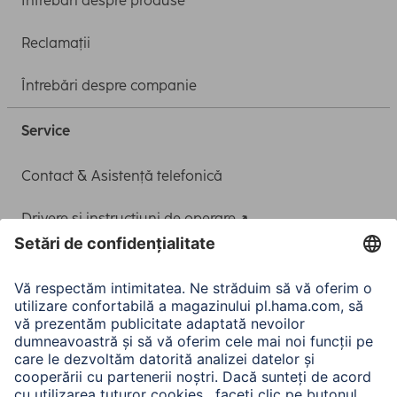
Întrebări despre produse
Reclamații
Întrebări despre companie
Service
Contact & Asistență telefonică
Drivere și instrucțiuni de operare
Adaptor-Service pentru alimentarea Notebook-ului
A.N.P.C.
A.N.P.C. SAL
Companie