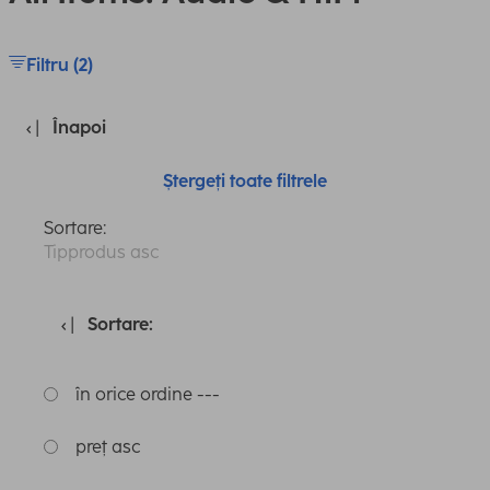
Filtru (2)
Înapoi
Ștergeți toate filtrele
Sortare:
Tipprodus asc
Sortare:
în orice ordine ---
preț asc