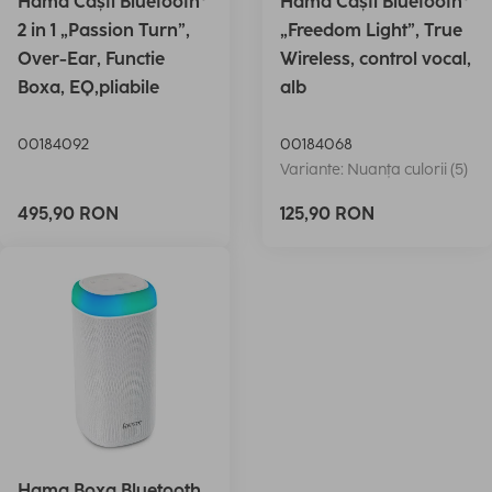
Hama Căști Bluetooth®
Hama Căști Bluetooth®
2 in 1 „Passion Turn”,
„Freedom Light”, True
Over-Ear, Functie
Wireless, control vocal,
Boxa, EQ,pliabile
alb
00184092
00184068
Variante: Nuanța culorii (5)
495,90 RON
125,90 RON
Hama Boxa Bluetooth