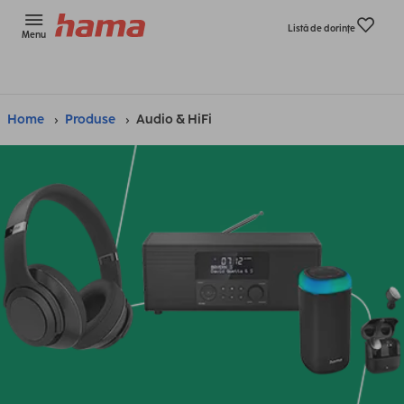
Listă de dorinţe
Menu
Home
Produse
Audio & HiFi