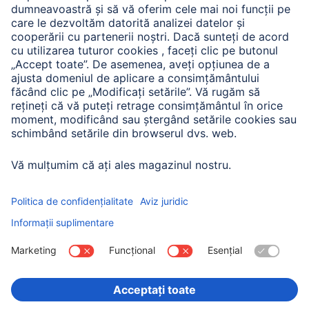
A.N.P.C. SAL
Companie
Istoria companiei
Hama Mondial
Press
Sustainability
Business-Portal
Alege ţara