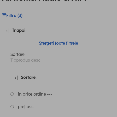
Filtru (3)
Înapoi
Ștergeți toate filtrele
Sortare:
Tipprodus desc
Sortare:
în orice ordine ---
preț asc