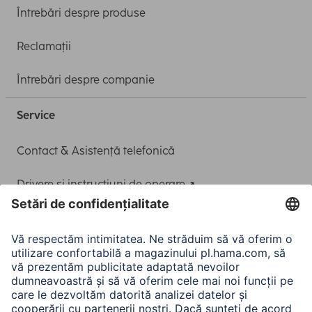
Întrebări despre produse
Reclamații
Întrebări despre companie
Service
Contact & Asistență telefonică
Drivere și instrucțiuni de operare
Adaptor-Service pentru alimentarea Notebook-ului
A.N.P.C.
A.N.P.C. SAL