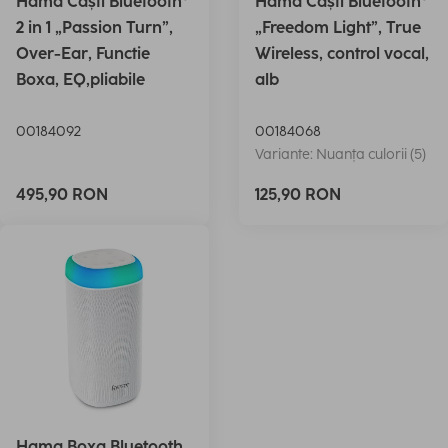
Hama Căști Bluetooth®
Hama Căști Bluetooth®
2 in 1 „Passion Turn”,
„Freedom Light”, True
Over-Ear, Functie
Wireless, control vocal,
Boxa, EQ,pliabile
alb
00184092
00184068
Variante: Nuanța culorii (5)
495,90 RON
125,90 RON
Hama Boxa Bluetooth