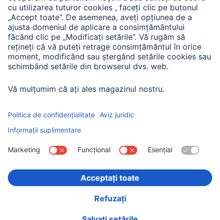
Companie
Istoria companiei
Hama Mondial
Press
Sustainability
Business-Portal
Alege ţara
Imprima
Confidențialitate și securitate
Condiții de garanție
Declarație de accesibilitate