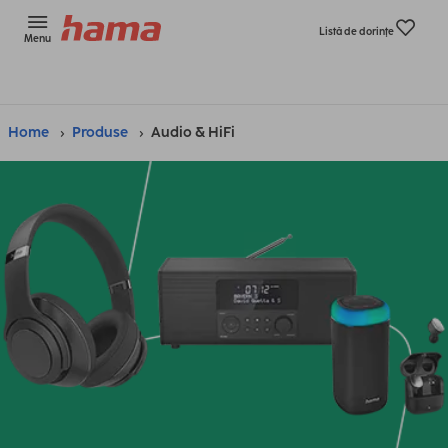
Listă de dorinţe
Menu
Home
Produse
Audio & HiFi