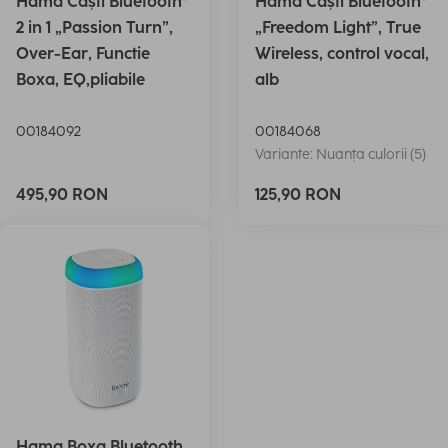
Hama Căști Bluetooth®
Hama Căști Bluetooth®
2 in 1 „Passion Turn”,
„Freedom Light”, True
Over-Ear, Functie
Wireless, control vocal,
Boxa, EQ,pliabile
alb
00184092
00184068
Variante: Nuanța culorii (5)
495,90 RON
125,90 RON
Hama Boxa Bluetooth