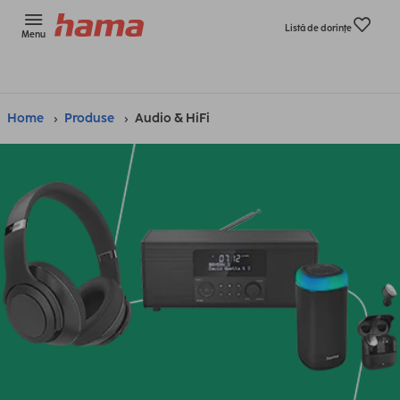
Listă de dorinţe
Menu
Home
Produse
Audio & HiFi