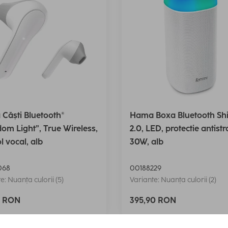
Căști Bluetooth®
Hama Boxa Bluetooth Sh
om Light”, True Wireless,
2.0, LED, protectie antistr
l vocal, alb
30W, alb
068
00188229
e: Nuanța culorii (5)
Variante: Nuanța culorii (2)
0 RON
395,90 RON