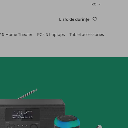
RO
Listă de dorinţe
V & Home Theater
PCs & Laptops
Tablet accessories