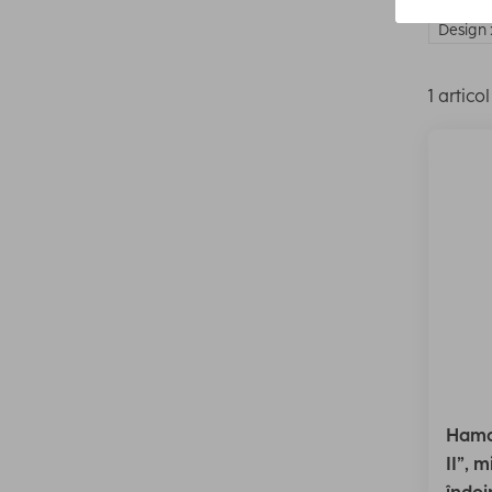
Design :
1 articol
Hama
II”, m