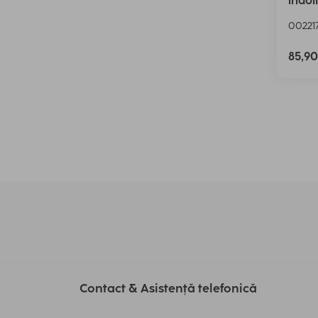
îndoi
00221
85,9
Contact & Asistență telefonică