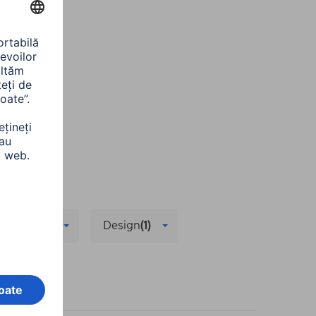
plimentară
Design
(1)
e toate