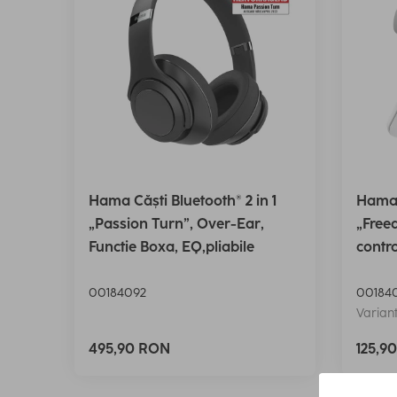
Hama Căști Bluetooth® 2 in 1
Hama 
„Passion Turn”, Over-Ear,
„Freed
Functie Boxa, EQ,pliabile
contro
00184092
00184
Variant
495,90 RON
125,9