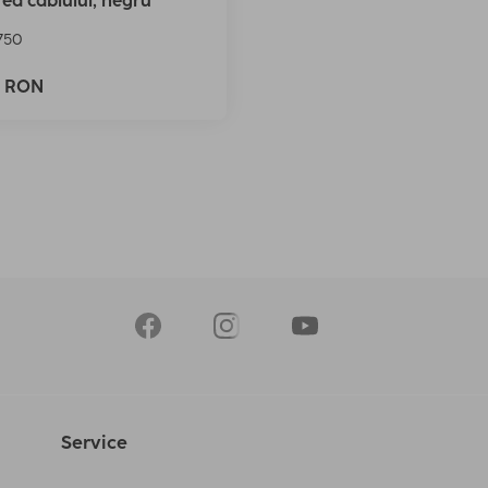
rea cablului, negru
750
0 RON
Service