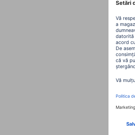
All
Sorta
Cone