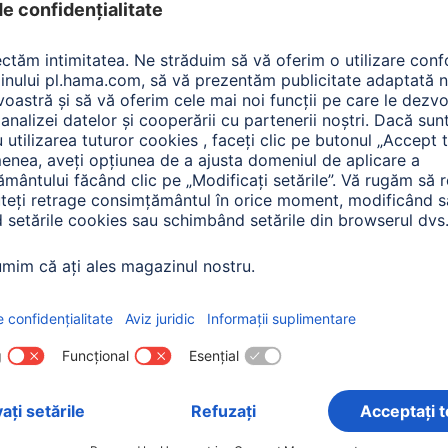
 Items: Audio & HiFi
re:
Tip de produs
Preţ
Funcţie su
xiune
(1)
Utilizare recomandată
Vizualizar