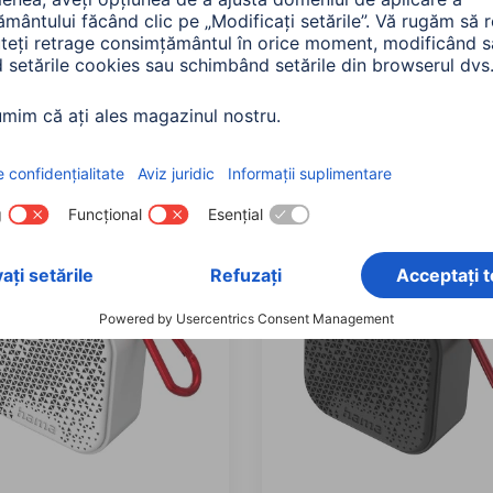
e protecție IP: IP67 (protection against dust ingress and temporary imme
le