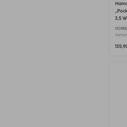
Hama 
„Pock
3,5 W
00188
Varian
135,