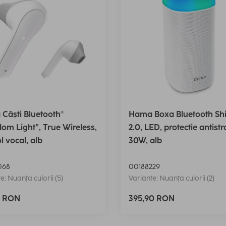
Căști Bluetooth®
Hama Boxa Bluetooth Sh
om Light”, True Wireless,
2.0, LED, protectie antistr
l vocal, alb
30W, alb
068
00188229
e: Nuanța culorii (5)
Variante: Nuanța culorii (2)
0 RON
395,90 RON