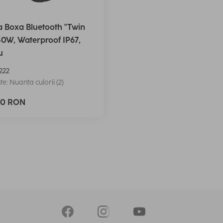
 Boxa Bluetooth "Twin
 30W, Waterproof IP67,
u
222
te: Nuanța culorii (2)
90 RON