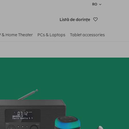
RO
Listă de dorinţe
V & Home Theater
PCs & Laptops
Tablet accessories