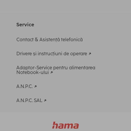
Service
Contact & Asistență telefonică
Drivere și instrucțiuni de operare
Adaptor-Service pentru alimentarea
Notebook-ului
A.N.P.C.
A.N.P.C. SAL