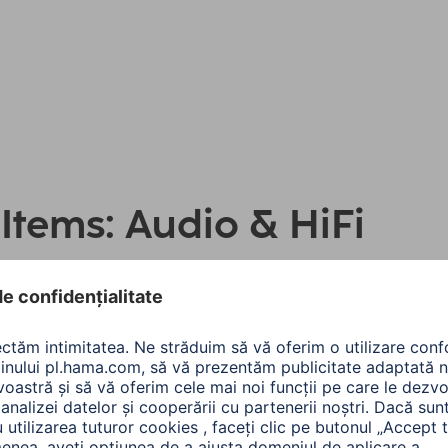
 Items: Audio & HiFi
e::
Număr desc
Tip de produs
Preţ
 de protecție IP
(1)
Putere muzicală maximă
lizare toate