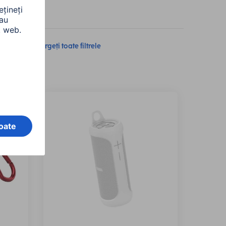
rsion)
Ștergeți toate filtrele