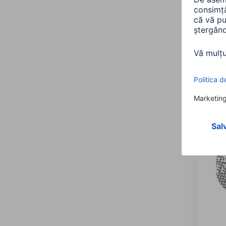
Clasa d
4 artico