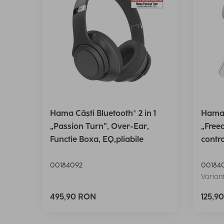
Hama Căști Bluetooth® 2 in 1
Hama 
„Passion Turn”, Over-Ear,
„Freed
Functie Boxa, EQ,pliabile
contro
00184092
00184
Variant
495,90 RON
125,9