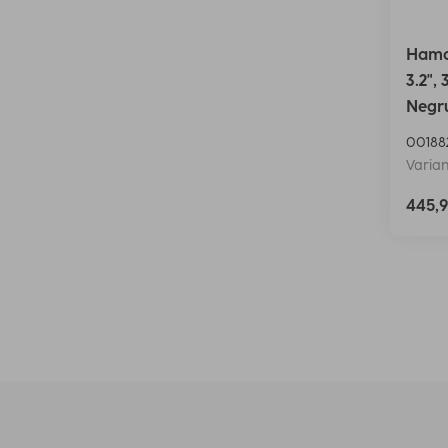
Hama
3.2",
Negr
00188
Varian
445,