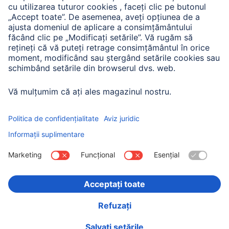
Companie
Istoria companiei
Hama Mondial
Press
Sustainability
Business-Portal
Alege ţara
Imprima
Confidențialitate și securitate
Condiții de garanție
Declarație de accesibilitate