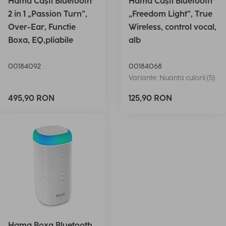
Hama Căști Bluetooth®
Hama Căști Bluetooth®
2 in 1 „Passion Turn”,
„Freedom Light”, True
Over-Ear, Functie
Wireless, control vocal,
Boxa, EQ,pliabile
alb
00184092
00184068
Variante: Nuanța culorii (5)
495,90 RON
125,90 RON
Hama Boxa Bluetooth