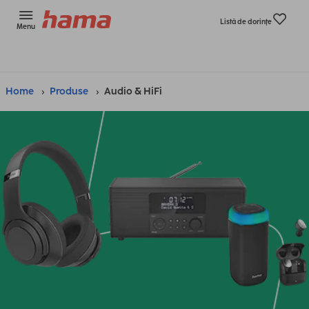
Listă de dorinţe
Menu
Home
Produse
Audio & HiFi