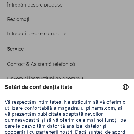
Întrebări despre produse
Reclamații
Întrebări despre companie
Service
Contact & Asistență telefonică
Drivere și instrucțiuni de operare
Adaptor-Service pentru alimentarea Notebook-ului
A.N.P.C.
A.N.P.C. SAL