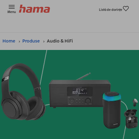
Listă de dorinţe
Menu
Home
Produse
Audio & HiFi