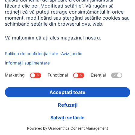
Hama Extensie Cablu Audio, ștecher jack 3.5 mm -
priză, stereo, 1.5 m
00205119
Variante: Lungime (3)
60,90 RON