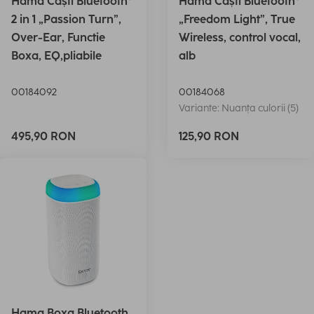
Hama Căști Bluetooth®
Hama Căști Bluetooth®
2 in 1 „Passion Turn”,
„Freedom Light”, True
Over-Ear, Functie
Wireless, control vocal,
Boxa, EQ,pliabile
alb
00184092
00184068
Variante: Nuanța culorii (5)
495,90 RON
125,90 RON
Hama Boxa Bluetooth