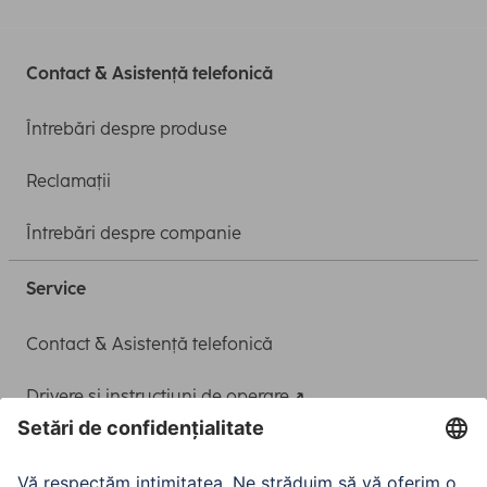
Contact & Asistență telefonică
Întrebări despre produse
Reclamații
Întrebări despre companie
Service
Contact & Asistență telefonică
Drivere și instrucțiuni de operare
Adaptor-Service pentru alimentarea Notebook-ului