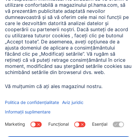
A.N.P.C.
A.N.P.C. SAL
Companie
Istoria companiei
Hama Mondial
Press
Sustainability
Business-Portal