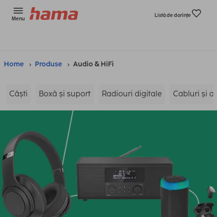
Listă de dorinţe
Menu
Home
Produse
Audio & HiFi
Căști
Boxă și suport
Radiouri digitale
Cabluri și 