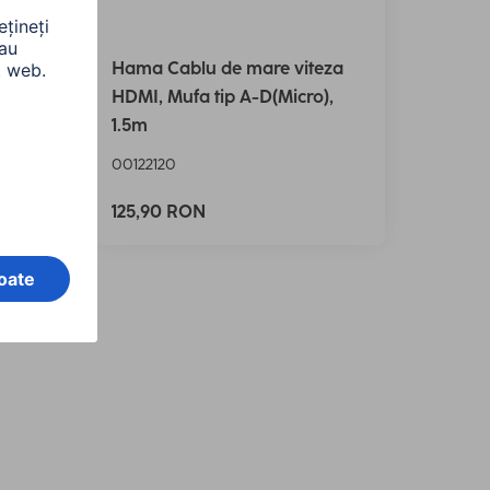
Hama Cablu de mare viteza ​​
iză
HDMI, Mufa tip A-D(Micro),
1.5m
00122120
125,90 RON