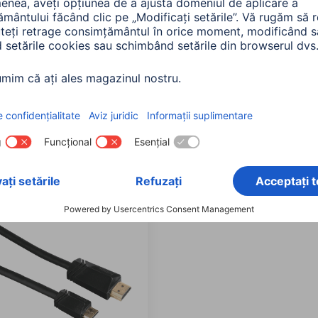
 Cablu HDMI de mare
Hama Adaptator HDMI,
a, Tata-Tata,
ștecher Tip D (micro) - pr
+adaptor
Tip A, Ethernet, aurit
162
00205168
90 RON
75,90 RON