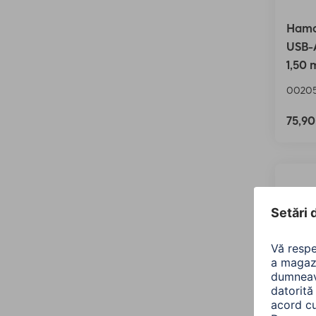
Hama
USB-A
1,50 
00205
75,9