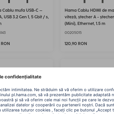
 Cablu mufa USB-C –
Hama Cablu HDMI de ma
, USB 3.2 Gen 1, 5 Gbit / s,
viteză, ștecher A - șteche
m
(Mini), Ethernet, 1.5 m
143
00205015
0 RON
120,90 RON