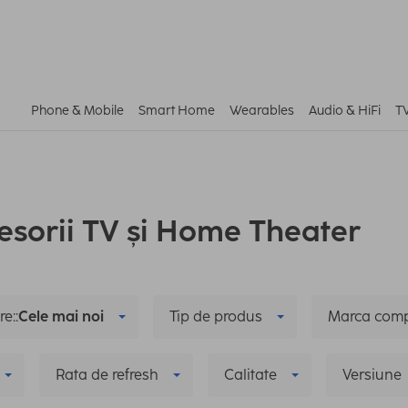
Phone & Mobile
Smart Home
Wearables
Audio & HiFi
T
esorii TV și Home Theater
e::
Cele mai noi
Tip de produs
Marca comp
Rata de refresh
Calitate
Versiune