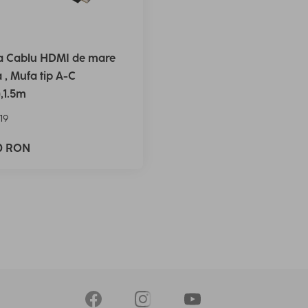
Cablu ​​HDMI de mare
a , Mufa tip A-C
),1.5m
19
90 RON