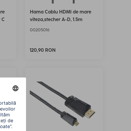
re
Hama Cablu HDMI de mare
r C
viteza,stecher A-D, 1.5m
00205016
120,90 RON