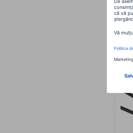
Hama
vitez
1.5m
00205
150,