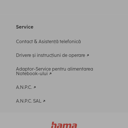
Service
Contact & Asistență telefonică
Drivere și instrucțiuni de operare
Adaptor-Service pentru alimentarea
Notebook-ului
A.N.P.C.
A.N.P.C. SAL