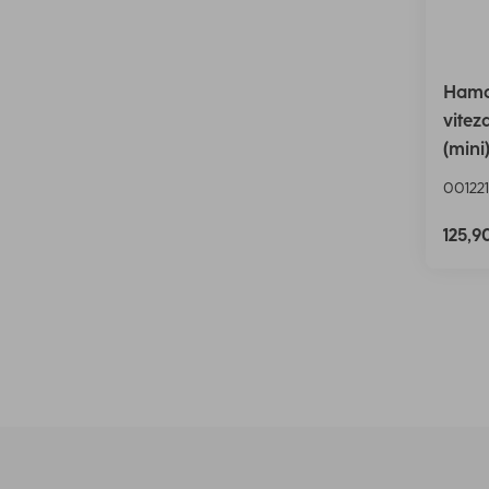
Hama 
vitez
(mini
001221
125,