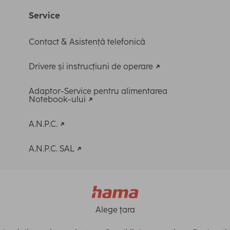
Service
Contact & Asistență telefonică
Drivere și instrucțiuni de operare
Adaptor-Service pentru alimentarea
Notebook-ului
A.N.P.C.
A.N.P.C. SAL
Alege ţara