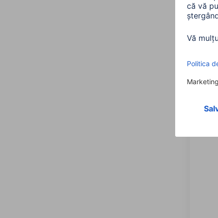
HDMI,
1.5m
00122
125,