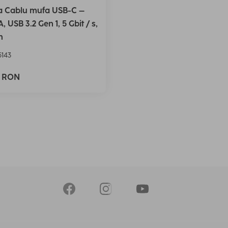
 Cablu mufa USB-C –
, USB 3.2 Gen 1, 5 Gbit / s,
m
143
0 RON