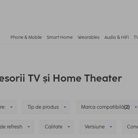
Phone & Mobile
Smart Home
Wearables
Audio & HiFi
T
esorii TV și Home Theater
re:
Tip de produs
Marca compatibilă
(2)
de refresh
Calitate
Versiune
Cone