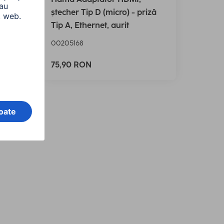
ștecher Tip D (micro) - priză
Tip A, Ethernet, aurit
00205168
75,90 RON