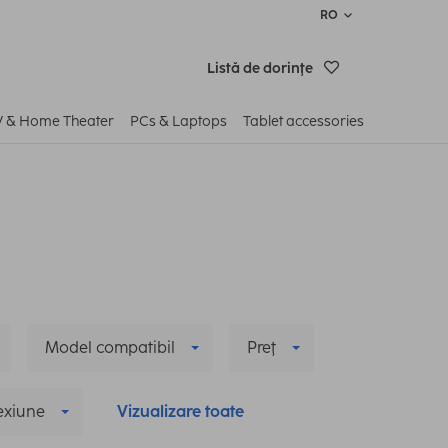
RO
Listă de dorinţe
V & Home Theater
PCs & Laptops
Tablet accessories
Model compatibil
Preţ
xiune
Vizualizare toate