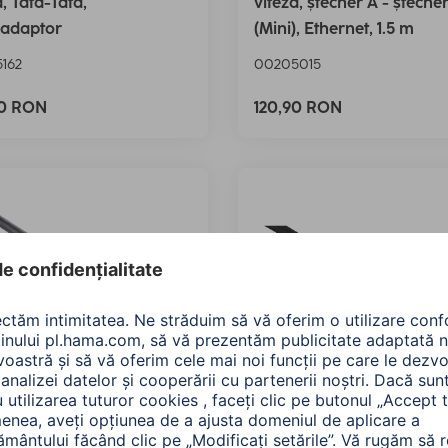
a, Tata-Tata,
viteză, ștecher A - șteche
+adaptor
(Mini), Ethernet, 1.5 m
162
00205015
90 RON
120,90 RON
Cablu de mare viteza ​​
Hama Cablu ​​HDMI de ma