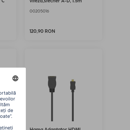
r C
viteza,stecher A-D, 1.5m
00205016
120,90 RON
re
Hama Adaptator HDMI,