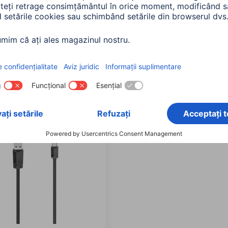
 Mufa tip A-D(Micro),
viteza , Mufa tip A-C
(mini),1.5m
120
00122119
90 RON
125,90 RON