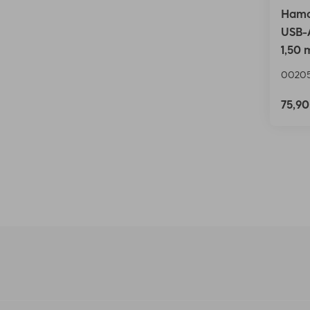
Hama
USB-A
1,50 
00205
75,9