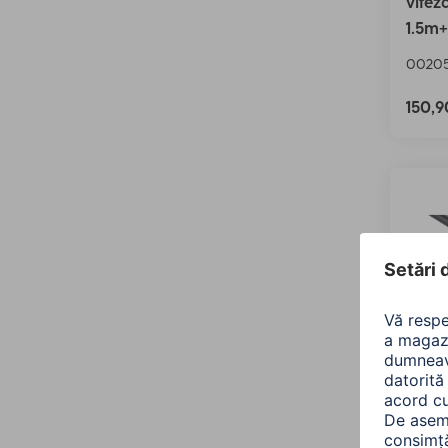
vitez
1.5m
00205
150,
Hama 