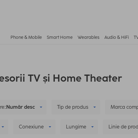
Phone & Mobile
Smart Home
Wearables
Audio & HiFi
T
esorii TV și Home Theater
e::
Număr desc
Tip de produs
Marca comp
Conexiune
Lungime
Linie de pro