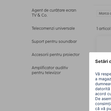
Agent de curățare ecran
Marca c
TV & Co.
Telecomenzi universale
1 articol
Suport pentru soundbar
Accesorii pentru proiector
Amplificator auditiv
pentru televizor
Hama