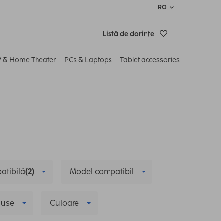
RO
Listă de dorinţe
V & Home Theater
PCs & Laptops
Tablet accessories
atibilă
(2)
Model compatibil
duse
Culoare