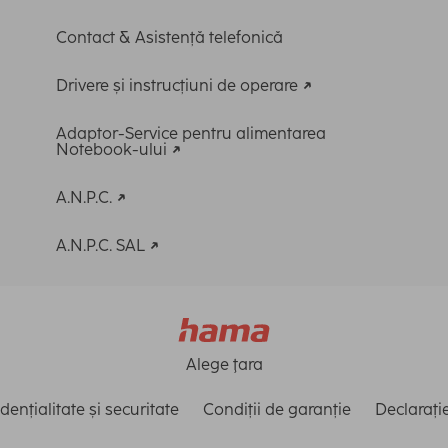
Contact & Asistență telefonică
Drivere și instrucțiuni de operare
Adaptor-Service pentru alimentarea
Notebook-ului
A.N.P.C.
A.N.P.C. SAL
Alege ţara
dențialitate și securitate
Condiții de garanție
Declarație