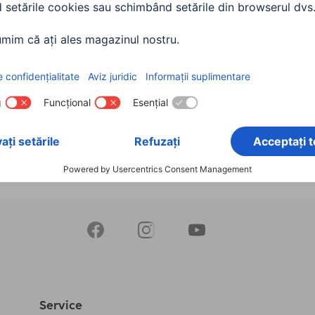
, USB 3.2 Gen 1, 5 Gbit / s,
m
143
0 RON
Service