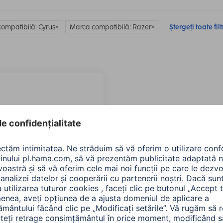
ompatibilă: Cyrus
Marca compatibilă: Razer
Ștergeți toate filt
 Cablu mufa USB-C –