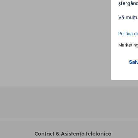
USB-A
1,50 
00205
75,9
Contact & Asistență telefonică