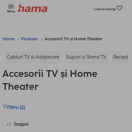
Listă de dorinţe
Menu
Home
Produse
Accesorii TV și Home Theater
Cabluri TV și Adaptoare
Suport și Stand TV
Recepție
Accesorii TV și Home
Theater
Filtru (2)
Înapoi