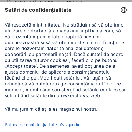
Drivere și instrucțiuni de operare
Adaptor-Service pentru alimentarea Notebook-ului
A.N.P.C.
A.N.P.C. SAL
Companie
Istoria companiei
Hama Mondial
Press
Sustainability
Business-Portal