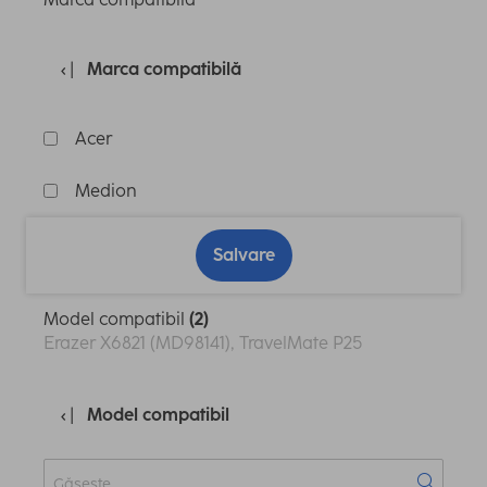
Marca compatibilă
Acer
Medion
Salvare
Model compatibil
(2)
Erazer X6821 (MD98141), TravelMate P255
Model compatibil