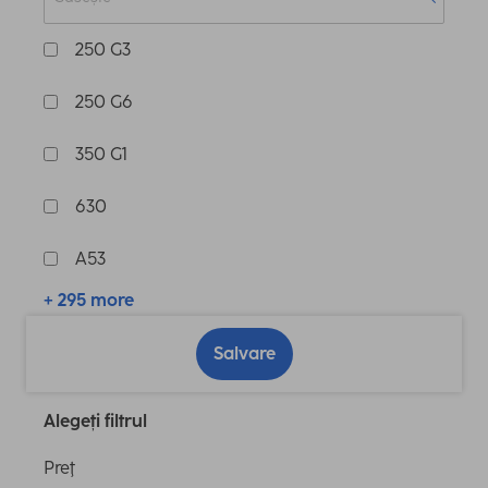
250 G3
250 G6
350 G1
630
A53
+ 295 more
Salvare
Alegeți filtrul
Preţ