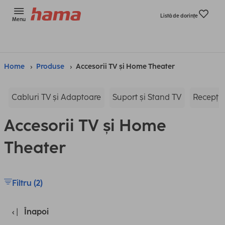
Listă de dorinţe
Menu
Home
Produse
Accesorii TV și Home Theater
Cabluri TV și Adaptoare
Suport și Stand TV
Recepție
Accesorii TV și Home
Theater
Filtru (2)
Înapoi