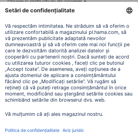
Drivere și instrucțiuni de operare
Adaptor-Service pentru alimentarea Notebook-ului
A.N.P.C.
A.N.P.C. SAL
Companie
Istoria companiei
Hama Mondial
Press
Sustainability
Business-Portal