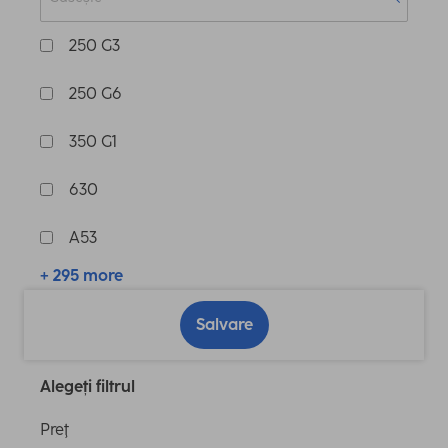
250 G3
250 G6
350 G1
630
A53
+ 295 more
Salvare
Alegeți filtrul
Preţ