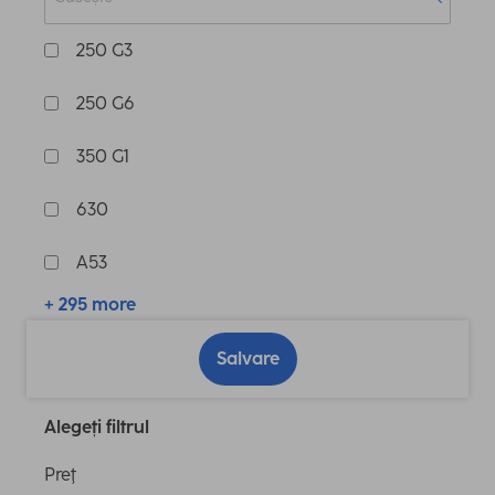
250 G3
250 G6
350 G1
630
A53
+ 295 more
Salvare
Alegeți filtrul
Preţ