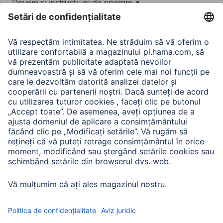
Drivere și instrucțiuni de operare
Adaptor-Service pentru alimentarea Notebook-ului
A.N.P.C.
A.N.P.C. SAL
Companie
Istoria companiei
Hama Mondial
Press
Sustainability
Business-Portal