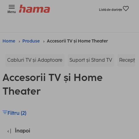
Listă de dorinţe
Menu
Home
Produse
Accesorii TV și Home Theater
Cabluri TV și Adaptoare
Suport și Stand TV
Recepție
Accesorii TV și Home
Theater
Filtru (2)
Înapoi