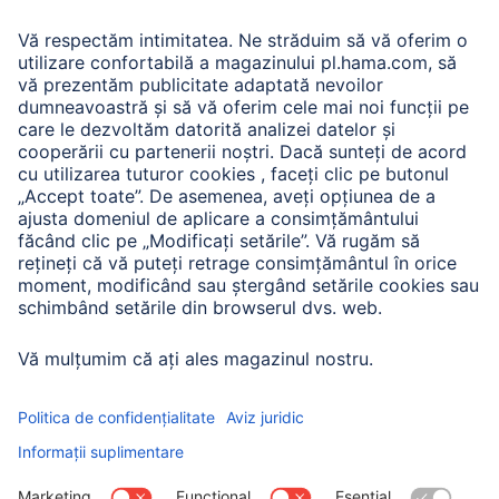
Adaptor-Service pentru alimentarea Notebook-ului
A.N.P.C.
A.N.P.C. SAL
Companie
Istoria companiei
Hama Mondial
Press
Sustainability
Business-Portal