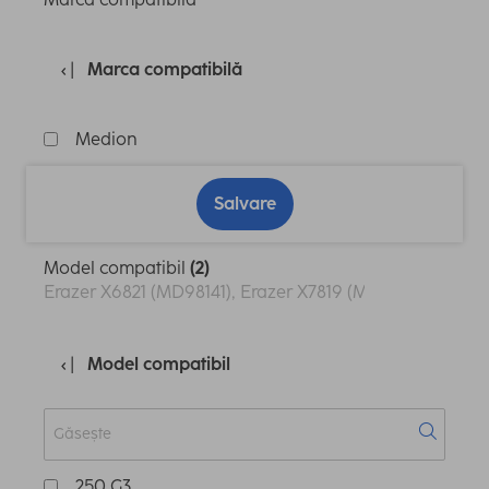
Marca compatibilă
Medion
Salvare
Model compatibil
(2)
Erazer X6821 (MD98141), Erazer X7819 (MD98257)
Model compatibil
250 G3