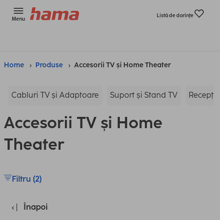
Listă de dorinţe
Menu
Home
Produse
Accesorii TV și Home Theater
Cabluri TV și Adaptoare
Suport și Stand TV
Recepție
Accesorii TV și Home
Theater
Filtru (2)
Înapoi