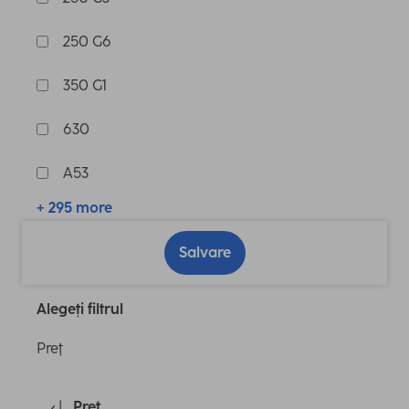
250 G6
350 G1
630
A53
+ 295 more
Salvare
Alegeți filtrul
Preţ
Preţ