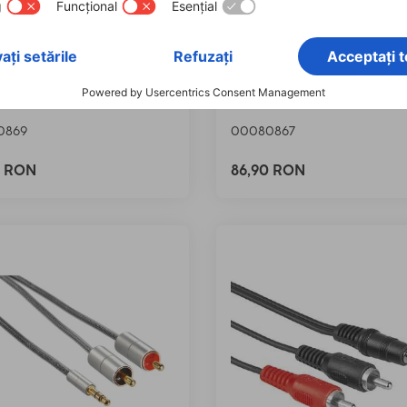
 Cablu de Conectare
Hama "Aluline" Cablu
ine", Mufă de 3,5 mm,
prelungitor, jack 3.5 mm,
 stereo, 2 m
- soclu, Stereo, 2 m.
0869
00080867
0 RON
86,90 RON