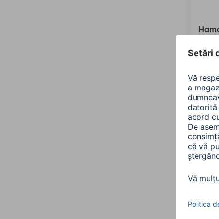
Hama
PS3,
00051
65,9