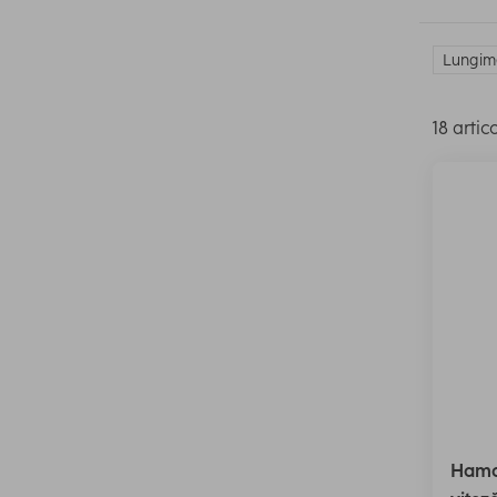
Lungime
18 artic
Hama