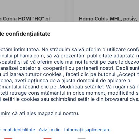
 Cablu HDMI "HQ" pt
Hama Cablu MHL, pasiv,
 2m
negru
877
00083189
0 RON
115,90 RON