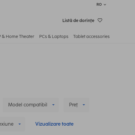
RO
Listă de dorinţe
V & Home Theater
PCs & Laptops
Tablet accessories
Model compatibil
Preţ
xiune
Vizualizare toate