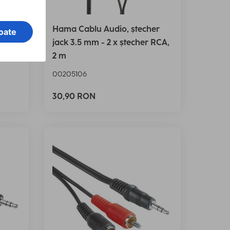
Hama Cablu Audio, ștecher
 mufa
jack 3.5 mm - 2 x ștecher RCA,
2 m
00205106
30,90 RON