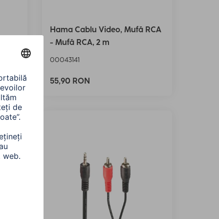
Hama Cablu Video, Mufă RCA
- Mufă RCA, 2 m
00043141
55,90 RON