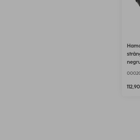
Hama 
strân
negr
0002
112,9