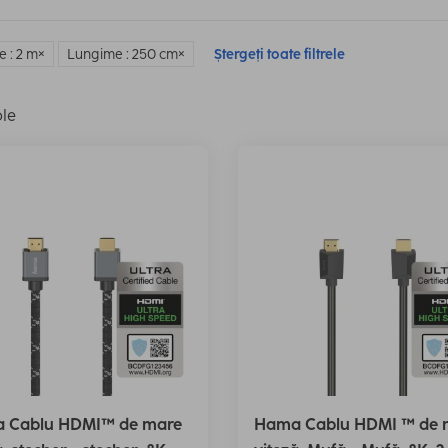
 : 2 m
Lungime : 250 cm
Ștergeți toate filtrele
ole
 Cablu HDMI™ de mare
Hama Cablu HDMI ™ de 