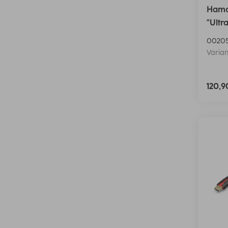
Hama
"Ultr
00205
Varian
120,