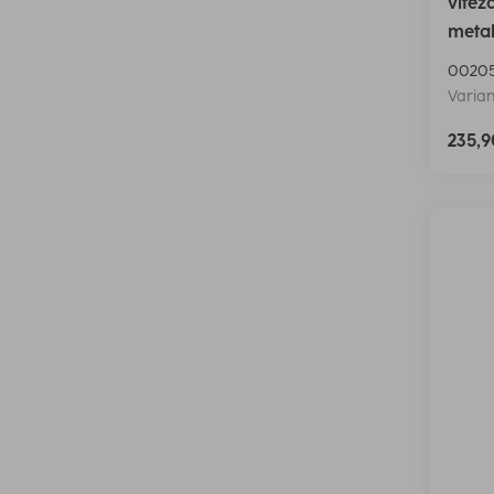
vitez
metal
00205
Varian
235,