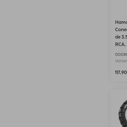
Hama
Conec
de 3.
RCA,
0008
Varian
117,9