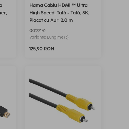
a
Hama Cablu HDMI ™ Ultra
her,
High Speed, Tată - Tată, 8K,
Placat cu Aur, 2.0 m
00122176
Variante: Lungime (3)
125,90 RON