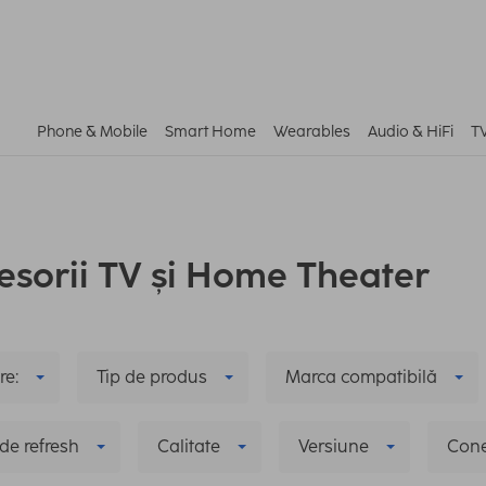
Phone & Mobile
Smart Home
Wearables
Audio & HiFi
T
esorii TV și Home Theater
re:
Tip de produs
Marca compatibilă
de refresh
Calitate
Versiune
Cone