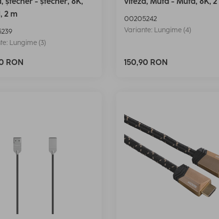
ă, ștecher - ștecher, 8K,
viteză, Mufă - Mufă, 8K, 
, 2 m
00205242
Variante: Lungime (4)
239
te: Lungime (3)
90 RON
150,90 RON