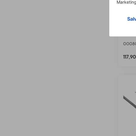
Hama
"AluL
Mufă,
0008
117,9