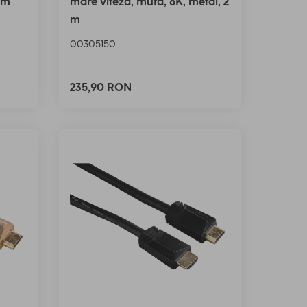
2 m
mare viteza, mufa, 8K, metal, 2
m
00305150
235,90 RON