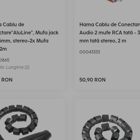
 Cablu de
Hama Cablu de Conectar
tare"AluLine", Mufa jack
Audio 2 mufe RCA tată - 3
5mm, stereo-2x Mufa
mm tată stereo, 2 m
 2m
00043333
0865
te: Lungime (2)
0 RON
50,90 RON