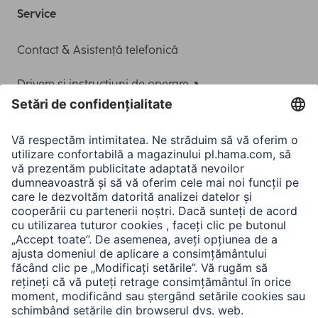
Service
Contact & Asistență telefonică
Drivere și instrucțiuni de operare
Adaptor-Service pentru alimentarea Notebook-ului
A.N.P.C.
A.N.P.C. SAL
Companie
Istoria companiei
Hama Mondial