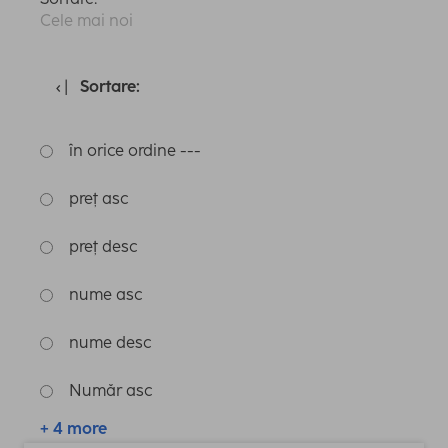
Cele mai noi
Sortare:
în orice ordine ---
preț asc
preț desc
nume asc
nume desc
Număr asc
+ 4 more