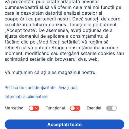
A.N.P.C. SAL
Companie
Istoria companiei
Hama Mondial
Press
Sustainability
Business-Portal
Alege ţara