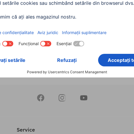
, 3 stele, 107 cm (42 "),
u
4426
90 RON
Service