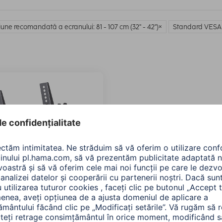
une recomandată a ecranului: 81 - 107 cm (32" - 42")
Standard VESA 
 Suport TV TILT de