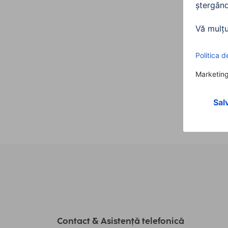
perete
negr
0008
285,
Contact & Asistență telefonică