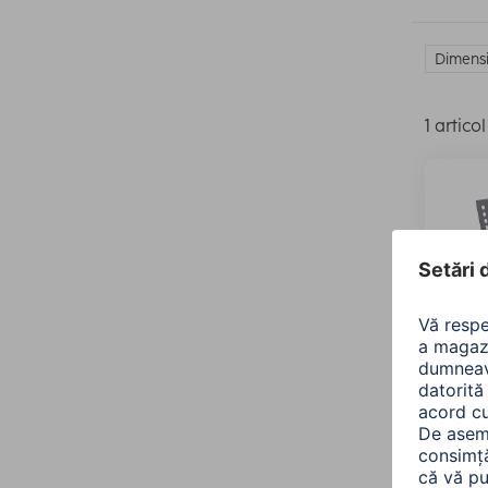
Dimensi
1 articol
Hama