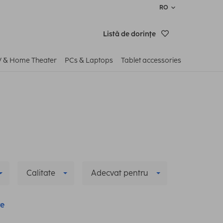
RO
Listă de dorinţe
V & Home Theater
PCs & Laptops
Tablet accessories
Calitate
Adecvat pentru
te