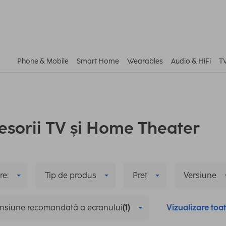
Phone & Mobile
Smart Home
Wearables
Audio & HiFi
T
esorii TV și Home Theater
re:
Tip de produs
Preţ
Versiune
nsiune recomandată a ecranului
(1)
Vizualizare toa