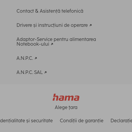
Contact & Asistență telefonică
Drivere și instrucțiuni de operare
Adaptor-Service pentru alimentarea
Notebook-ului
A.N.P.C.
A.N.P.C. SAL
Alege ţara
dențialitate și securitate
Condiții de garanție
Declarație