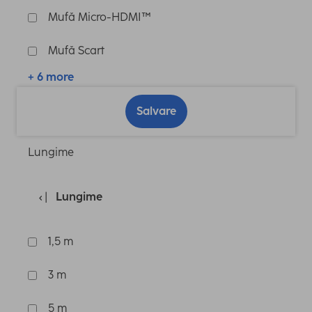
Mufă Micro-HDMI™
Mufă Scart
+ 6 more
Salvare
Lungime
Lungime
1,5 m
3 m
5 m