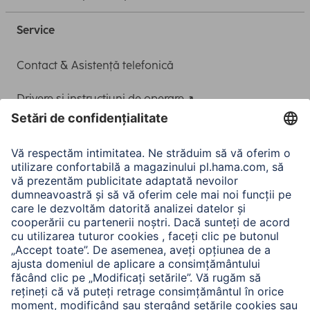
Service
Contact & Asistență telefonică
Drivere și instrucțiuni de operare
Adaptor-Service pentru alimentarea Notebook-ului
A.N.P.C.
A.N.P.C. SAL
Companie
Istoria companiei
Hama Mondial