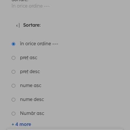
în orice ordine ---
Sortare:
în orice ordine ---
preț asc
preț desc
nume asc
nume desc
Număr asc
+ 4 more