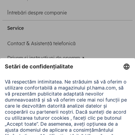
Întrebări despre companie
Service
Contact & Asistență telefonică
Drivere și instrucțiuni de operare
Adaptor-Service pentru alimentarea Notebook-ului
A.N.P.C.
A.N.P.C. SAL
Companie
Istoria companiei