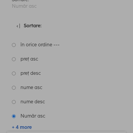
Număr asc
Sortare:
în orice ordine ---
preț asc
preț desc
nume asc
nume desc
Număr asc
+ 4 more